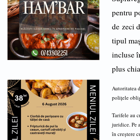
pentru po
de zeci d
tipul maş
incluse î
plus chia
Autoritatea 
poliţele obli
Tarifele au 
juridice. Pe
în creștere 