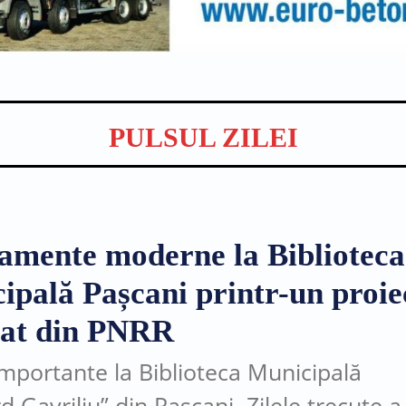
PULSUL ZILEI
amente moderne la Biblioteca
ipală Pașcani printr-un proie
țat din PNRR
importante la Biblioteca Municipală
 Gavriliu” din Pașcani. Zilele trecute a