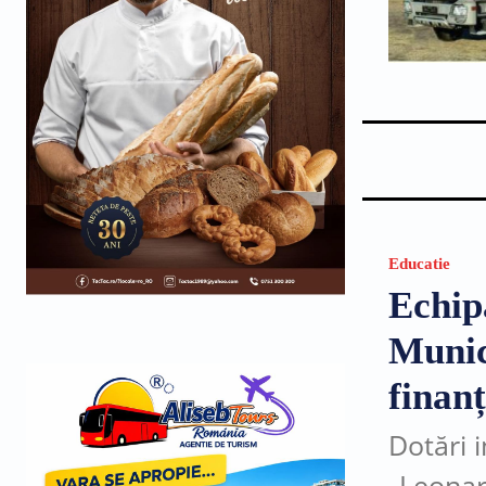
Educatie
Echip
Munic
finan
Dotări 
„Leonard