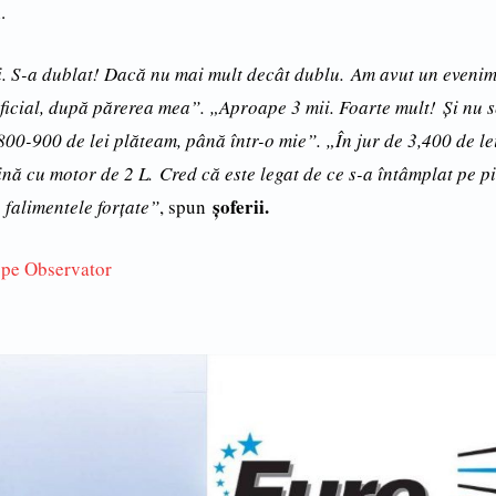
.
i. S-a dublat! Dacă nu mai mult decât dublu. Am avut un evenim
ificial, după părerea mea”. „Aproape 3 mii. Foarte mult! Şi nu se
800-900 de lei plăteam, până într-o mie”. „În jur de 3,400 de le
nă cu motor de 2 L. Cred că este legat de ce s-a întâmplat pe p
şoferii.
 falimentele forţate”
, spun
 pe Observator