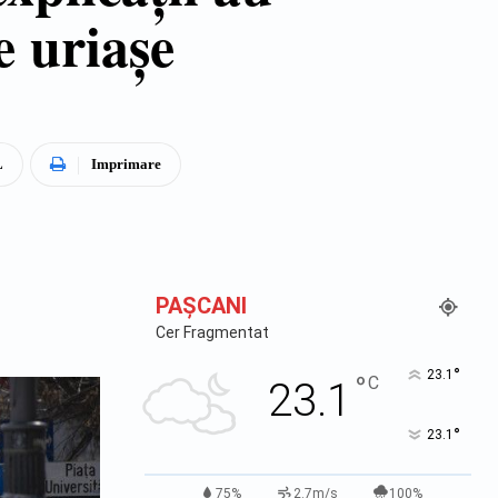
e uriaşe
L
Imprimare
PAŞCANI
Cer Fragmentat
°
23.1
°
C
23.1
°
23.1
75%
2.7m/s
100%