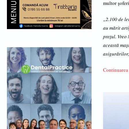
multor şoferi
„2.100 de le
au mărit art
preţul. Vreo 
această maşi
asigurărilor,
Continuarea