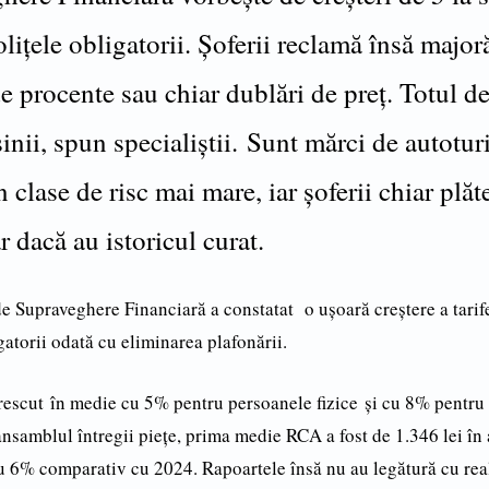
liţele obligatorii. Şoferii reclamă însă major
e procente sau chiar dublări de preţ. Totul d
inii, spun specialiştii. Sunt mărci de autotu
n clase de risc mai mare, iar şoferii chiar plăt
r dacă au istoricul curat.
de Supraveghere Financiară a constatat o uşoară creştere a tarif
gatorii odată cu eliminarea plafonării.
crescut în medie cu 5% pentru persoanele fizice şi cu 8% pentru
 ansamblul întregii piețe, prima medie RCA a fost de 1.346 lei în
cu 6% comparativ cu 2024. Rapoartele însă nu au legătură cu rea