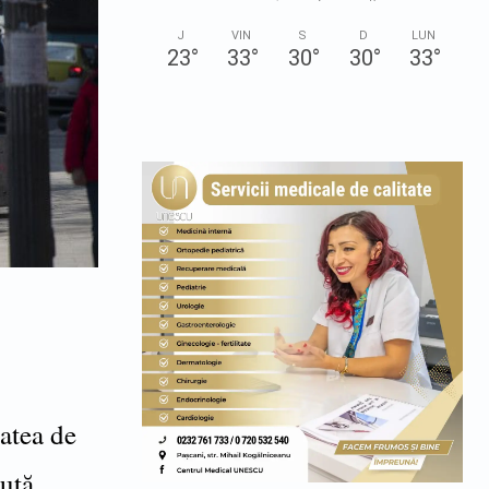
J
VIN
S
D
LUN
23
°
33
°
30
°
30
°
33
°
tatea de
sută