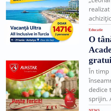
realiza
achiziți
Naționa
Educatie
Echipame
O tân
cadrul..
Acade
gratu
În timp
înseamn
dedice 
sprijin.
la Acad
NEWS