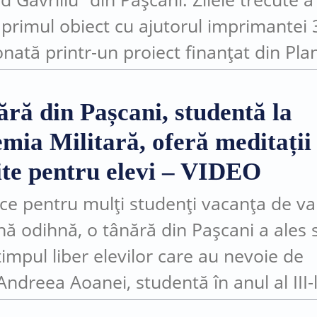
t primul obiect cu ajutorul imprimantei
onată printr-un proiect finanțat din Pla
l de Redresare și Reziliență (PNRR).
ntul face parte din investițiile realiza
ără din Pașcani, studentă la
.
mia Militară, oferă meditații
ite pentru elevi – VIDEO
 ce pentru mulți studenți vacanța de va
ă odihnă, o tânără din Pașcani a ales s
timpul liber elevilor care au nevoie de
 Andreea Aoanei, studentă în anul al III-
emia Tehnică Militară...