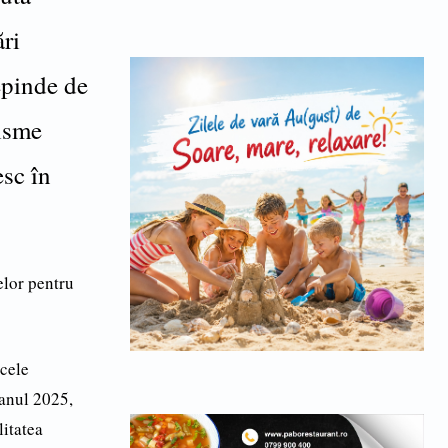
ări
epinde de
risme
esc în
elor pentru
 cele
 anul 2025,
litatea