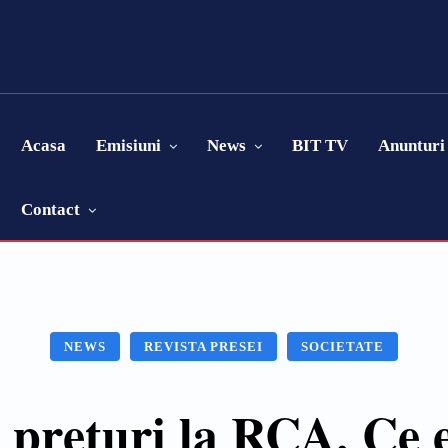
Acasa
Emisiuni
News
BIT TV
Anunturi
Contact
NEWS
REVISTA PRESEI
SOCIETATE
 prețuri la RCA. Ce e