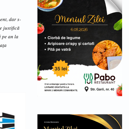
ent, dar s-
 justifică
i pe an la
iaţa