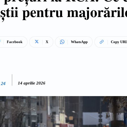
iştii pentru majorăril
Facebook
X
WhatsApp
Copy UR
 24
14 aprilie 2026