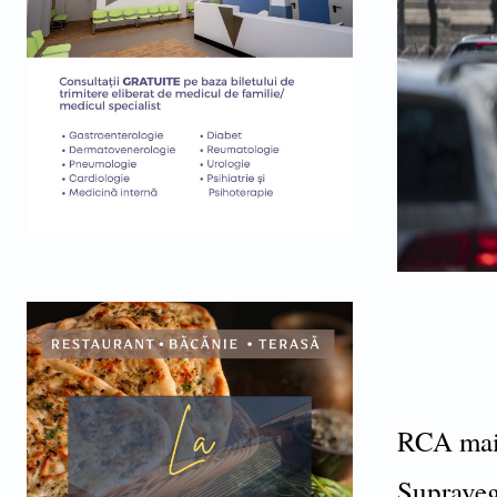
RCA mai s
Supravegh