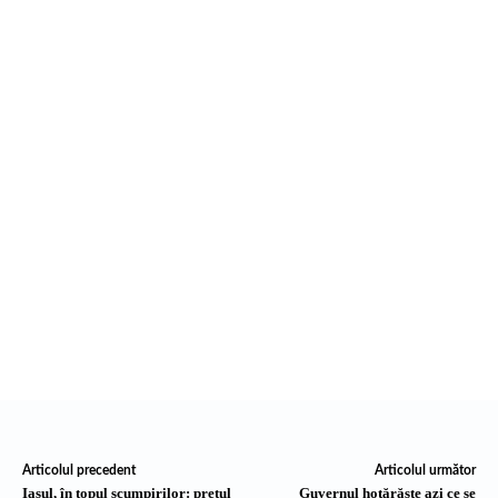
Articolul precedent
Articolul următor
Iașul, în topul scumpirilor: prețul
Guvernul hotărăște azi ce se