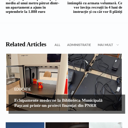
mediu al unui metru pătrat dintr-
întâmplă cu armata voluntară. Ce
un apartament a ajuns în
vor învăța recruții în 4 luni de
septembrie la 1.888 euro
instrucție și cu cât vor fi plătiți
Related Articles
ALL
ADMINISTRATIE
MAI MULT
EDUCATIE
Echipamente moderne la Biblioteca Municipală
Pașcani printr-un proiect finanțat din PNRR