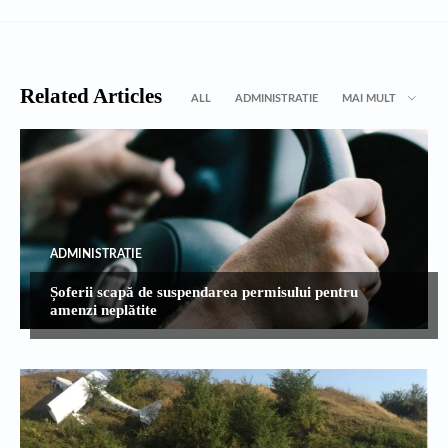
Related Articles
ALL
ADMINISTRATIE
MAI MULT
ADMINISTRATIE
Șoferii scapă de suspendarea permisului pentru
amenzi neplătite