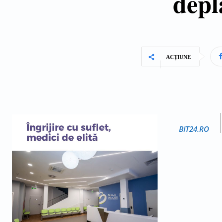
depl
ACȚIUNE
BIT24.RO