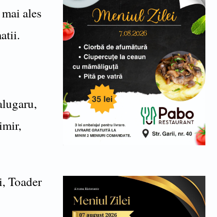
, mai ales
atii.
lugaru,
imir,
i, Toader