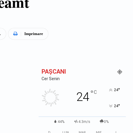
Neamt
L
Imprimare
PAŞCANI
Cer Senin
°
24
°
C
24
°
24
44%
4.3m/s
0%
D
LUN
MAR
MIE
J