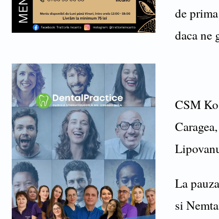
de prima 
daca ne g
CSM Kosa
Caragea,
Lipovan
La pauza
si Nemt