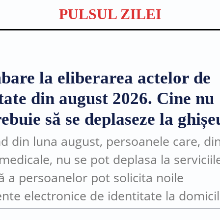
PULSUL ZILEI
bare la eliberarea actelor de
itate din august 2026. Cine nu
ebuie să se deplaseze la ghișe
d din luna august, persoanele care, di
medicale, nu se pot deplasa la serviciil
ă a persoanelor pot solicita noile
te electronice de identitate la domicil
ocul în care se află. Măsura este posibi