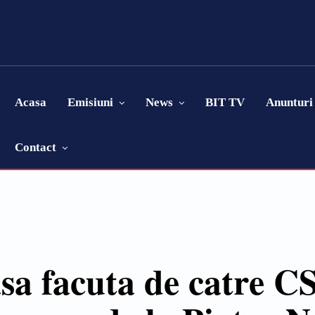
Acasa
Emisiuni
News
BIT TV
Anunturi
Contact
sa facuta de catre 