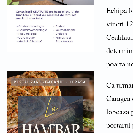
Echipa l
vineri 12
Ceahlaul
determin
poarta n
Ca urmare
Caragea c
lobeaza 
portarul