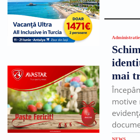
Administratie
Schim
ident
mai tr
Începân
motive 
evidenț
documen
sau în l
NEWS