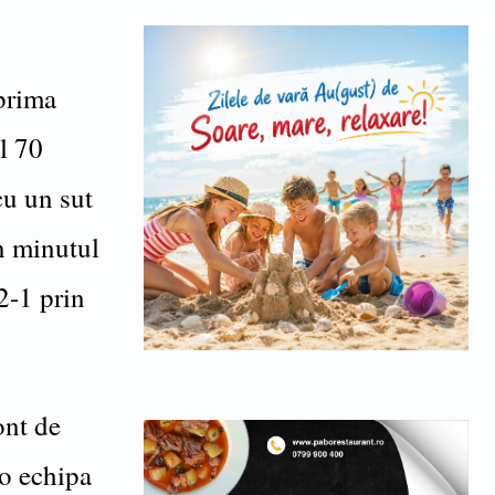
prima
l 70
cu un sut
in minutul
 2-1 prin
ont de
 o echipa