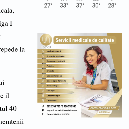
27
°
33
°
37
°
30
°
28
°
cala,
iga I
t
repede la
ui
e il
tul 40
nemtenii