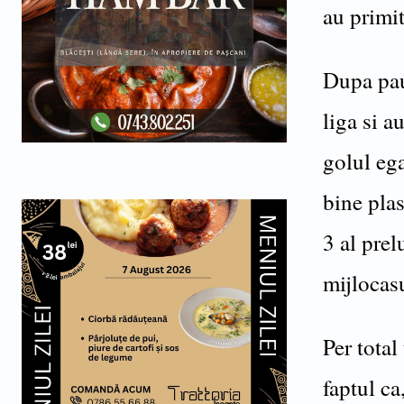
au primit
Dupa pau
liga si a
golul eg
bine plas
3 al prel
mijlocas
Per total
faptul ca