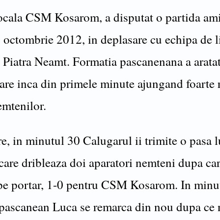
ocala CSM Kosarom, a disputat o partida ami
 octombrie 2012, in deplasare cu echipa de l
 Piatra Neamt. Formatia pascanenana a arata
are inca din primele minute ajungand foarte 
emtenilor.
, in minutul 30 Calugarul ii trimite o pasa l
are dribleaza doi aparatori nemteni dupa car
pe portar, 1-0 pentru CSM Kosarom. In minu
 pascanean Luca se remarca din nou dupa ce 