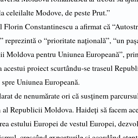
la celeilalte Modove, de peste Prut.”
l Florin Constantinescu a afirmat că “Autost
 reprezintă o “prioritate naţională”, “un paş
ii Moldova pentru Uniunea Europeană”, pri
a acestui proiect scurtându-se traseul Republi
 spre Uniunea Europeană.
arat de nenumărate ori că susţinem parcursu
 al Republicii Moldova. Haideţi să facem ace
area estului Europei de vestul Europei, dezvo
rismul, crescând exporturile şi acordând atenţ