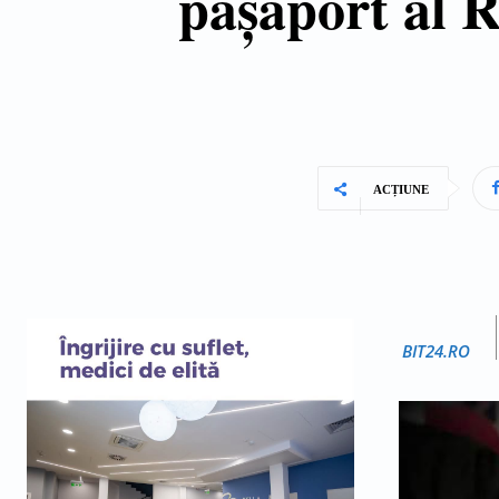
paşaport al 
ACȚIUNE
BIT24.RO