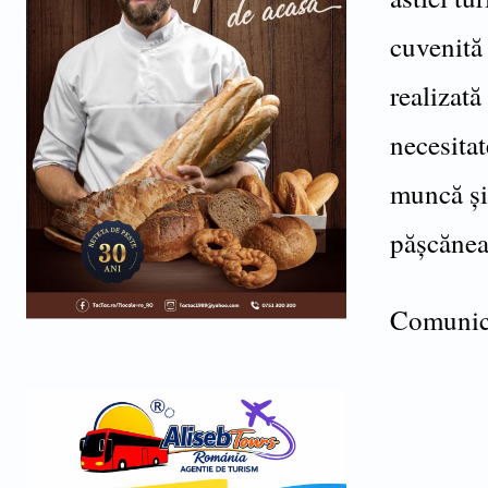
cuvenită
realizată
necesitat
muncă şi
păşcănea
Comunica