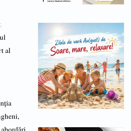
t
nul
t al
nţia
ngheni,
 abordări