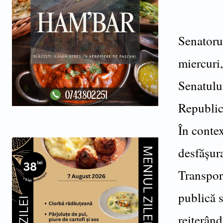
Senatoru
miercuri,
Senatului
Republic
În contex
desfăşura
Transport
publică 
reiterân