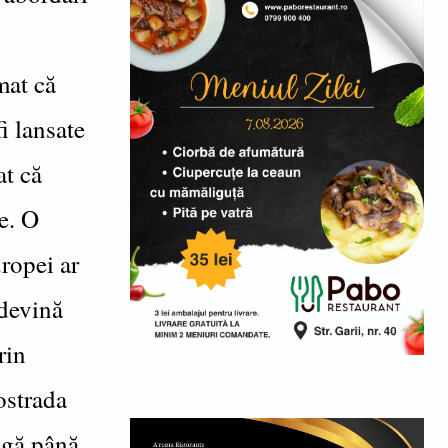
mat că
fi lansate
at că
e. O
uropei ar
 devină
rin
ostrada
ngă până