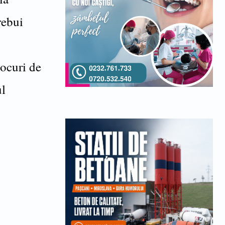
rebui
locuri de
ul