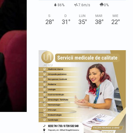
86%
7.6m/s
0%
S
D
LUN
MAR
MIE
28
°
31
°
35
°
38
°
22
°