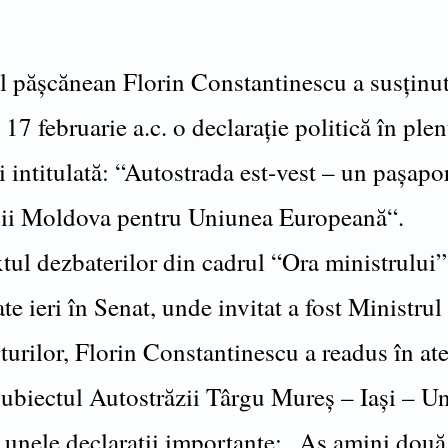
l păşcănean Florin Constantinescu a susţinu
 17 februarie a.c. o declaraţie politică în ple
 intitulată: “Autostrada est-vest – un paşapor
ii Moldova pentru Uniunea Europeană“.
tul dezbaterilor din cadrul “Ora ministrului”
te ieri în Senat, unde invitat a fost Ministrul
urilor, Florin Constantinescu a readus în ate
subiectul Autostrăzii Târgu Mureş – Iaşi – U
d unele declaraţii importante: „Aş amini două