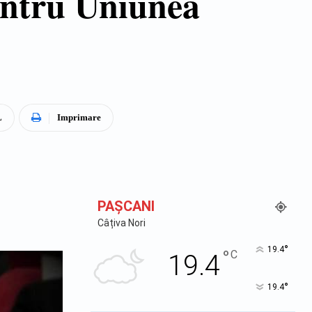
entru Uniunea
L
Imprimare
PAŞCANI
Câțiva Nori
°
19.4
°
C
19.4
°
19.4