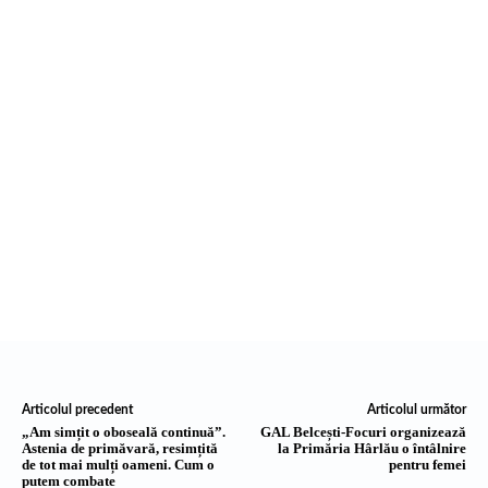
Articolul precedent
Articolul următor
„Am simțit o oboseală continuă”.
GAL Belcești-Focuri organizează
Astenia de primăvară, resimțită
la Primăria Hârlău o întâlnire
de tot mai mulți oameni. Cum o
pentru femei
putem combate