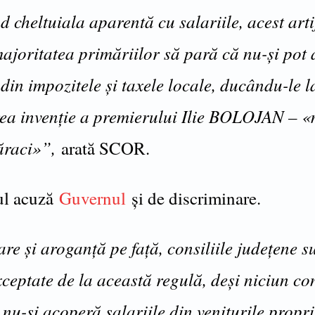
cheltuiala aparentă cu salariile, acest arti
majoritatea primăriilor să pară că nu-și pot
 din impozitele și taxele locale, ducându-le l
rea invenție a premierului Ilie BOLOJAN – «
ăraci»”,
arată SCOR.
ul acuză
Guvernul
și de discriminare.
re și aroganță pe față, consiliile județene s
ceptate de la această regulă, deși niciun co
nu-și acoperă salariile din veniturile propri