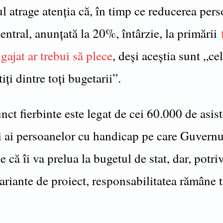
l atrage atenția că, în timp ce reducerea per
central, anunțată la 20%, întârzie, la primării
f
ngajat ar trebui să plece
, deși aceștia sunt „ce
iți dintre toți bugetarii”.
nct fierbinte este legat de cei 60.000 de asist
i ai persoanelor cu handicap pe care Guvernu
 că îi va prelua la bugetul de stat, dar, potriv
ariante de proiect, responsabilitatea rămâne t