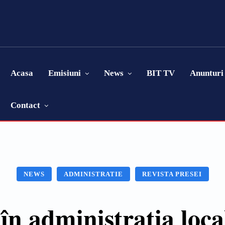
Acasa
Emisiuni
News
BIT TV
Anunturi
Contact
NEWS
ADMINISTRATIE
REVISTA PRESEI
în administrația local