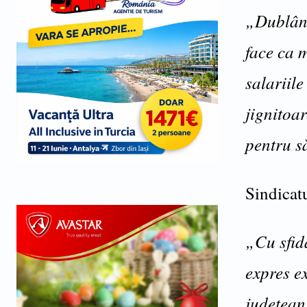
„Dublând 
face ca 
salariile
jignitoa
pentru s
Sindicat
„Cu sfida
expres ex
județean 