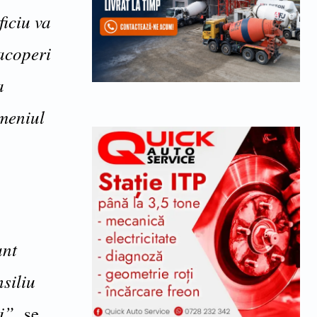
ficiu va
 acoperi
a
meniul
unt
nsiliu
i”,
se