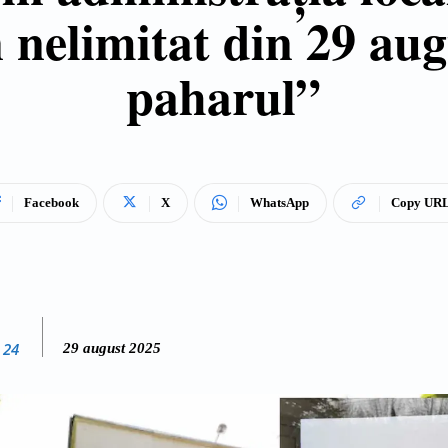
 nelimitat din 29 au
paharul”
Facebook
X
WhatsApp
Copy UR
 24
29 august 2025