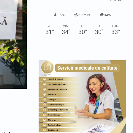
35%
5.6m/s
34%
J
VIN
S
D
LUN
31
°
34
°
30
°
30
°
33
°