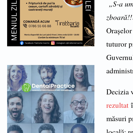
„S-a ump
zboară!!
Orașelor
tuturor p
Guvernul
administr
Decizia 
rezultat
î
măsuri pr
locală: 