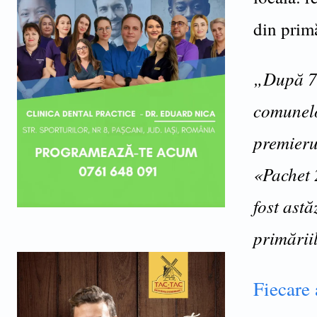
din primă
„După 7 
comunelo
premieru
«Pachet 
fost ast
primării
Fiecare 