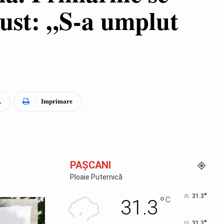
gust: „S-a umplut
L
Imprimare
PAŞCANI
Ploaie Puternică
°
31.3
°
C
31.3
°
31.3