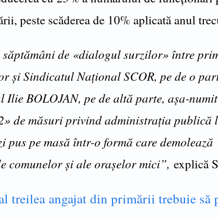
rii, peste scăderea de 10% aplicată anul trec
săptămâni de «dialogul surzilor» între pri
r și Sindicatul Național SCOR, pe de o part
l Ilie BOLOJAN, pe de altă parte, așa-numit
2» de măsuri privind administrația publică 
ăzi pus pe masă într-o formă care demolează
le comunelor și ale orașelor mici”,
explică 
al treilea angajat din primării trebuie să 