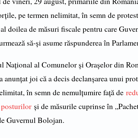
 de vineri, 29 august, primăriile din România
rțile, pe termen nelimitat, în semn de protest
 al doilea de măsuri fiscale pentru care Guve
urmează să-şi asume răspunderea în Parlame
ul Național al Comunelor și Orașelor din Ro
 anunțat joi că a decis declanșarea unui prot
elimitat, în semn de nemulțumire față de
redu
 posturilor
și de măsurile cuprinse în „Pachet
de Guvernul Bolojan.