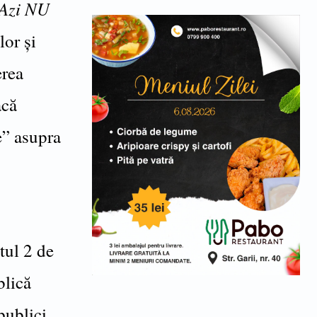
 Azi NU
or și
erea
acă
e” asupra
tul 2 de
blică
publici