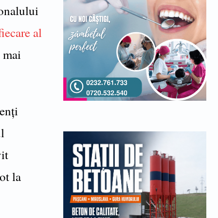
sonalului
iecare al
l mai
enți
l
it
ot la