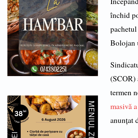
Începând
închid po
pachetul
Bolojan 
Sindicat
(SCOR) a
termen n
masivă a
anunțat 