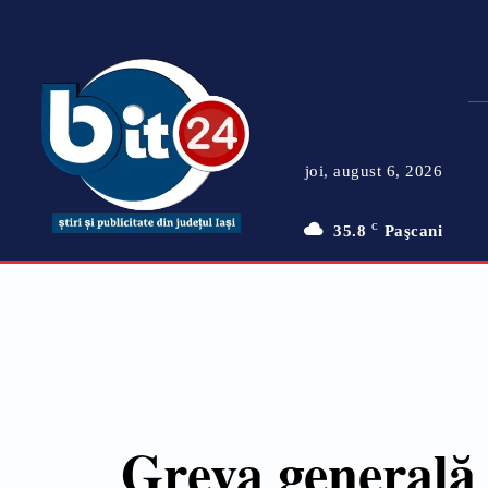
joi, august 6, 2026
35.8
C
Paşcani
Greva generală 