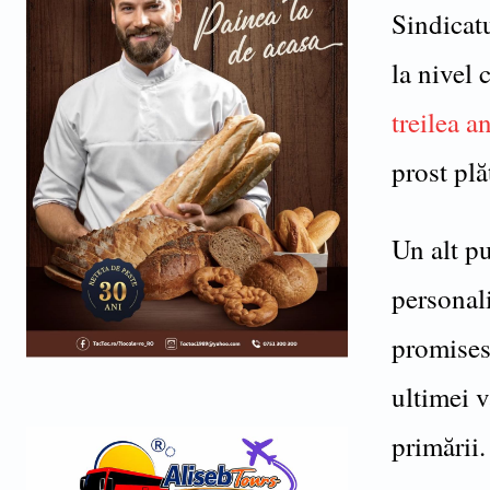
Sindicatu
la nivel 
treilea a
prost plăt
Un alt pu
personal
promisese
ultimei v
primării.