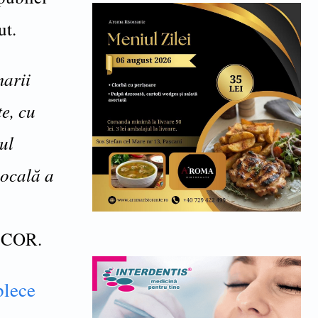
ut.
marii
e, cu
ul
locală a
SCOR.
plece