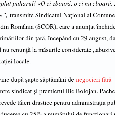
lut paharul! «O zi zboară, o zi nu zboară.
»”,
transmite Sindicatul Național al Comunel
 din România (SCOR), care a anunțat închid
rimăriilor din țară, începând cu 29 august, d
 nu renunță la măsurile considerate „abuziv
ației locale.
vine după șapte săptămâni de
negocieri fără
ntre sindicat și premierul Ilie Bolojan. Pache
evede tăieri drastice pentru administrația pu
reducerea cu 25% a numărului de funcționari 