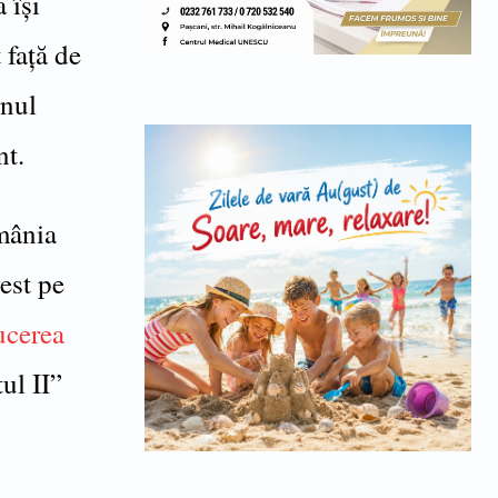
 își
 faţă de
rnul
nt.
mânia
est pe
cerea
ul II”