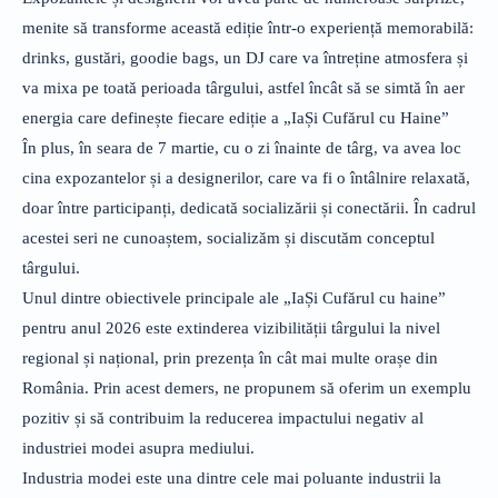
menite să transforme această ediție într-o experiență memorabilă:
drinks, gustări, goodie bags, un DJ care va întreține atmosfera și
va mixa pe toată perioada târgului, astfel încât să se simtă în aer
energia care definește fiecare ediție a „IaȘi Cufărul cu Haine”
În plus, în seara de 7 martie, cu o zi înainte de târg, va avea loc
cina expozantelor și a designerilor, care va fi o întâlnire relaxată,
doar între participanți, dedicată socializării și conectării. În cadrul
acestei seri ne cunoaștem, socializăm și discutăm conceptul
târgului.
Unul dintre obiectivele principale ale „IaȘi Cufărul cu haine”
pentru anul 2026 este extinderea vizibilității târgului la nivel
regional și național, prin prezența în cât mai multe orașe din
România. Prin acest demers, ne propunem să oferim un exemplu
pozitiv și să contribuim la reducerea impactului negativ al
industriei modei asupra mediului.
Industria modei este una dintre cele mai poluante industrii la