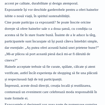
accent pe calitate, durabilitate și design atemporal.
Expozantele își vor deschide garderobele pentru a oferi hainelor
iubite o nouă viață, în spiritul sustenabilității.
Cine poate participa ca expozantă? Se poate înscrie oricine
dorește să ofere hainelor sale o a doua șansă, cu condiția ca
acestea să fie în stare foarte bună. Înainte de a le aduce la târg,
participantele sunt încurajate să își pună câteva întrebări simple,
dar esențiale: „Aș putea oferi această haină unei prietene bune?”
„Mi-ar plăcea să port această piesă dacă mi-ar fi dăruită de
cineva?”
Hainele acceptate trebuie să fie curate, spălate, călcate și atent
verificate, astfel încât experiența de shopping să fie una plăcută
și respectuoasă față de toți participanții.
Împreună, aceste două direcții, creația locală și reutilizarea,
conturează un eveniment care celebrează moda responsabilă în
toate formele ei.
Expozantele și designerii vor avea parte de numeroase surprize,