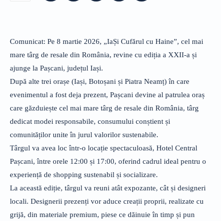
Comunicat: Pe 8 martie 2026, „IaȘi Cufărul cu Haine”, cel mai
mare târg de resale din România, revine cu ediția a XXII-a și
ajunge la Pașcani, județul Iași.
După alte trei orașe (Iași, Botoșani și Piatra Neamț) în care
evenimentul a fost deja prezent, Pașcani devine al patrulea oraș
care găzduiește cel mai mare târg de resale din România, târg
dedicat modei responsabile, consumului conștient și
comunităților unite în jurul valorilor sustenabile.
Târgul va avea loc într-o locație spectaculoasă, Hotel Central
Pașcani, între orele 12:00 și 17:00, oferind cadrul ideal pentru o
experiență de shopping sustenabil și socializare.
La această ediție, târgul va reuni atât expozante, cât și designeri
locali. Designerii prezenți vor aduce creații proprii, realizate cu
grijă, din materiale premium, piese ce dăinuie în timp și pun