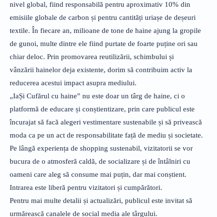
nivel global, fiind responsabilă pentru aproximativ 10% din
emisiile globale de carbon și pentru cantități uriașe de deșeuri
textile. În fiecare an, milioane de tone de haine ajung la gropile
de gunoi, multe dintre ele fiind purtate de foarte puține ori sau
chiar deloc. Prin promovarea reutilizării, schimbului și
vânzării hainelor deja existente, dorim să contribuim activ la
reducerea acestui impact asupra mediului.
„IaȘi Cufărul cu haine” nu este doar un târg de haine, ci o
platformă de educare și conștientizare, prin care publicul este
încurajat să facă alegeri vestimentare sustenabile și să privească
moda ca pe un act de responsabilitate față de mediu și societate.
Pe lângă experiența de shopping sustenabil, vizitatorii se vor
bucura de o atmosferă caldă, de socializare și de întâlniri cu
oameni care aleg să consume mai puțin, dar mai conștient.
Intrarea este liberă pentru vizitatori și cumpărători.
Pentru mai multe detalii și actualizări, publicul este invitat să
urmărească canalele de social media ale târgului.