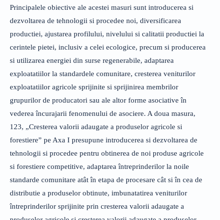
Principalele obiective ale acestei masuri sunt introducerea si
dezvoltarea de tehnologii si procedee noi, diversificarea
productiei, ajustarea profilului, nivelului si calitatii productiei la
cerintele pietei, inclusiv a celei ecologice, precum si producerea
si utilizarea energiei din surse regenerabile, adaptarea
exploatatiilor la standardele comunitare, cresterea veniturilor
exploatatiilor agricole sprijinite si sprijinirea membrilor
grupurilor de producatori sau ale altor forme asociative în
vederea încurajarii fenomenului de asociere. A doua masura,
123, „Cresterea valorii adaugate a produselor agricole si
forestiere” pe Axa I presupune introducerea si dezvoltarea de
tehnologii si procedee pentru obtinerea de noi produse agricole
si forestiere competitive, adaptarea întreprinderilor la noile
standarde comunitare atât în etapa de procesare cât si în cea de
distributie a produselor obtinute, imbunatatirea veniturilor
întreprinderilor sprijinite prin cresterea valorii adaugate a
produselor agricole si cresterea valorii adaugate a produselor