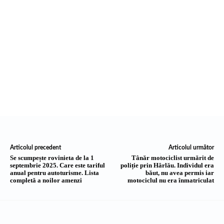
Articolul precedent
Articolul următor
Se scumpește rovinieta de la 1
Tânăr motociclist urmărit de
septembrie 2025. Care este tariful
poliție prin Hârlău. Individul era
anual pentru autoturisme. Lista
băut, nu avea permis iar
completă a noilor amenzi
motociclul nu era înmatriculat