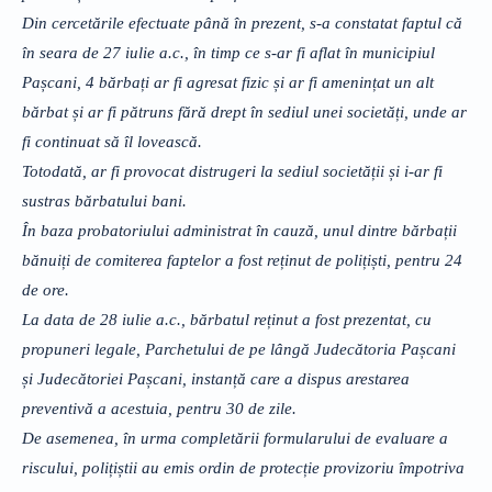
Din cercetările efectuate până în prezent, s-a constatat faptul că
în seara de 27 iulie a.c., în timp ce s-ar fi aflat în municipiul
Pașcani, 4 bărbați ar fi agresat fizic și ar fi amenințat un alt
bărbat și ar fi pătruns fără drept în sediul unei societăți, unde ar
fi continuat să îl lovească.
Totodată, ar fi provocat distrugeri la sediul societății și i-ar fi
sustras bărbatului bani.
În baza probatoriului administrat în cauză, unul dintre bărbații
bănuiți de comiterea faptelor a fost reținut de polițiști, pentru 24
de ore.
La data de 28 iulie a.c., bărbatul reținut a fost prezentat, cu
propuneri legale, Parchetului de pe lângă Judecătoria Pașcani
și Judecătoriei Pașcani, instanță care a dispus arestarea
preventivă a acestuia, pentru 30 de zile.
De asemenea, în urma completării formularului de evaluare a
riscului, polițiștii au emis ordin de protecție provizoriu împotriva