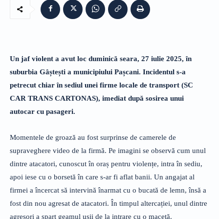
Un jaf violent a avut loc duminică seara, 27 iulie 2025, în
suburbia Gâștești a municipiului Pașcani. Incidentul s-a
petrecut chiar în sediul unei firme locale de transport (SC
CAR TRANS CARTONAS), imediat după sosirea unui
autocar cu pasageri.
Momentele de groază au fost surprinse de camerele de
supraveghere video de la firmă. Pe imagini se observă cum unul
dintre atacatori, cunoscut în oraș pentru violențe, intra în sediu,
apoi iese cu o borsetă în care s-ar fi aflat banii. Un angajat al
firmei a încercat să intervină înarmat cu o bucată de lemn, însă a
fost din nou agresat de atacatori. În timpul altercației, unul dintre
agresori a spart geamul ușii de la intrare cu o macetă.