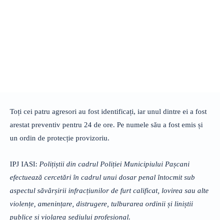
Toți cei patru agresori au fost identificați, iar unul dintre ei a fost
arestat preventiv pentru 24 de ore. Pe numele său a fost emis și
un ordin de protecție provizoriu.
IPJ IASI:
Polițiștii din cadrul Poliției Municipiului Pașcani
efectuează cercetări în cadrul unui dosar penal întocmit sub
aspectul săvârșirii infracțiunilor de furt calificat, lovirea sau alte
violențe, amenințare, distrugere, tulburarea ordinii și liniștii
publice și violarea sediului profesional.