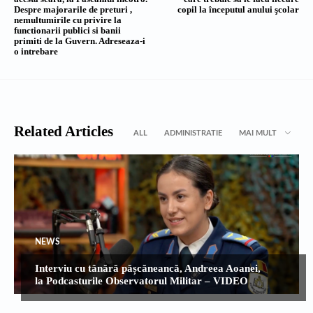
Despre majorarile de preturi ,
copil la începutul anului şcolar
nemultumirile cu privire la
functionarii publici si banii
primiti de la Guvern. Adreseaza-i
o intrebare
Related Articles
ALL
ADMINISTRATIE
MAI MULT
NEWS
Interviu cu tânără pășcăneancă, Andreea Aoanei,
la Podcasturile Observatorul Militar – VIDEO