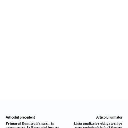
Articolul precedent
Articolul următor
Primarul Dumitru Pantazi , in
Lista analizelor obligatorii pe
acesta seara, la Pascaniul incotro.
care trebuie să le facă fiecare