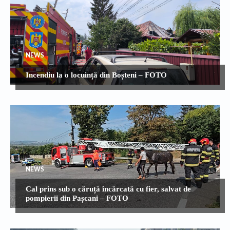
NEWS
Incendiu la o locuință din Boșteni – FOTO
NEWS
Cal prins sub o căruță încărcată cu fier, salvat de
pompierii din Pașcani – FOTO