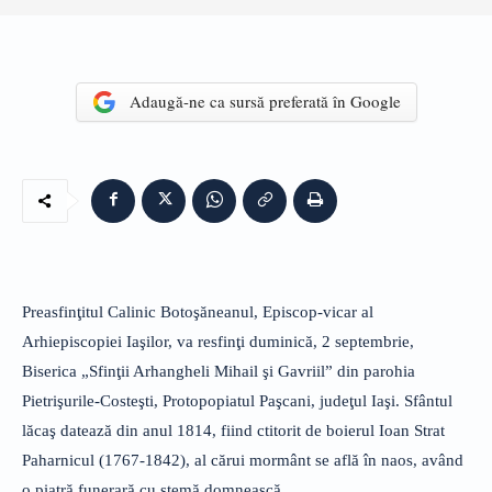
Adaugă-ne ca sursă preferată în Google
Preasfinţitul Calinic Botoşăneanul, Episcop-vicar al
Arhiepiscopiei Iaşilor, va resfinţi duminică, 2 septembrie,
Biserica „Sfinţii Arhangheli Mihail şi Gavriil” din parohia
Pietrişurile-Costeşti, Protopopiatul Paşcani, judeţul Iaşi. Sfântul
lăcaş datează din anul 1814, fiind ctitorit de boierul Ioan Strat
Paharnicul (1767-1842), al cărui mormânt se află în naos, având
o piatră funerară cu stemă domnească.