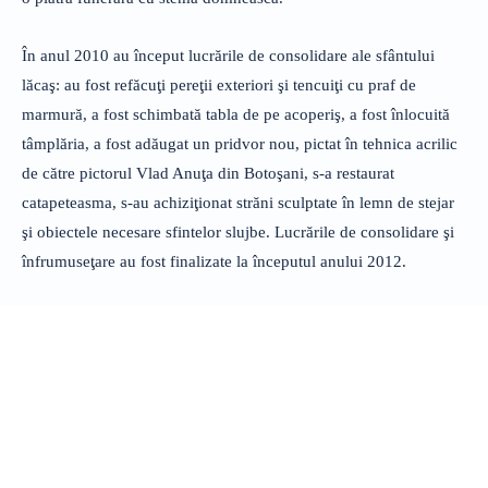
În anul 2010 au început lucrările de consolidare ale sfântului
lăcaş: au fost refăcuţi pereţii exteriori şi tencuiţi cu praf de
marmură, a fost schimbată tabla de pe acoperiş, a fost înlocuită
tâmplăria, a fost adăugat un pridvor nou, pictat în tehnica acrilic
de către pictorul Vlad Anuţa din Botoşani, s-a restaurat
catapeteasma, s-au achiziţionat străni sculptate în lemn de stejar
şi obiectele necesare sfintelor slujbe. Lucrările de consolidare şi
înfrumuseţare au fost finalizate la începutul anului 2012.