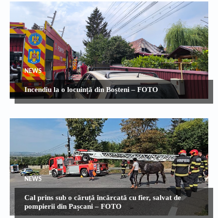
NEWS
Incendiu la o locuință din Boșteni – FOTO
NEWS
Cal prins sub o căruță încărcată cu fier, salvat de
pompierii din Pașcani – FOTO