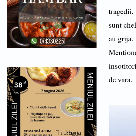
tragedii.
sunt chel
au grija.
Mentiona
insotitor
de vara.