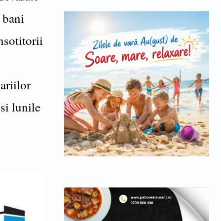
i bani
nsotitorii
ariilor
si lunile