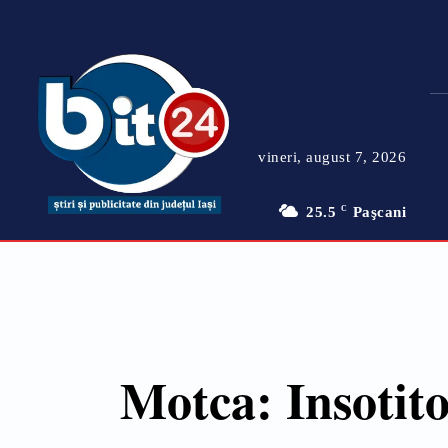
vineri, august 7, 2026
25.5
C
Paşcani
Motca: Insotito