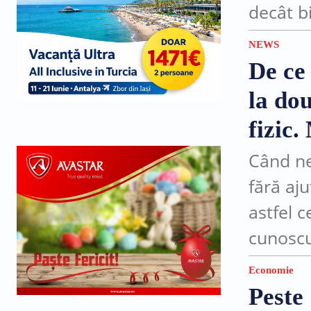
decât bi
studiu,
NEWS
circulă 
De ce
la dou
fizic.
Când ne
fără aj
astfel 
cunoscu
bine”. 
Economie
”de ce 
Peste