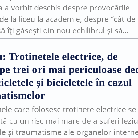
 a vorbit deschis despre provocările
 de la liceu la academie, despre “cât de
ă îți găsești din nou echilibrul și să
ntizezi că un început greu nu înseamn
: Trotinetele electrice, de
pe trei ori mai periculoase de
cletele și bicicletele în cazul
atismelor
ele care folosesc trotinete electrice se
tă cu un risc mai mare de a suferi leziu
le și traumatisme ale organelor intern