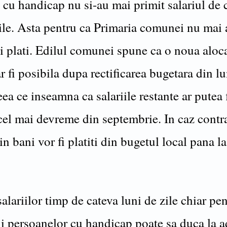
 cu handicap nu si-au mai primit salariul de 
zile. Asta pentru ca Primaria comunei nu mai 
i plati. Edilul comunei spune ca o noua aloca
 fi posibila dupa rectificarea bugetara din l
ea ce inseamna ca salariile restante ar putea 
 cel mai devreme din septembrie. In caz contr
in bani vor fi platiti din bugetul local pana la
alariilor timp de cateva luni de zile chiar pe
ii persoanelor cu handicap poate sa duca la a