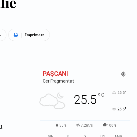
lie
L
Imprimare
PAŞCANI
Cer Fragmentat
°
25.5
°
C
25.5
°
25.5
u
55%
7.2m/s
100%
VIN
S
D
LUN
MAR