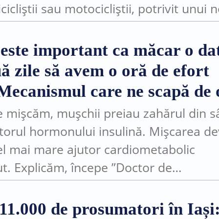
cicliștii sau motocicliștii, potrivit unui 
 scrie Sky News.De asemenea, femeile 
cu trotinete electrice...
 este important ca măcar o da
ă zile să avem o oră de efort
 Mecanismul care ne scapă de o
 mișcăm, mușchii preiau zahărul din 
utorul hormonului insulină. Mișcarea de
cel mai mare ajutor cardiometabolic
t. Explicăm, începe ”Doctor de
Auzim frecvent în jurul nostru întrebare
să facem sport, dacă nu avem...
 11.000 de prosumatori în Iași