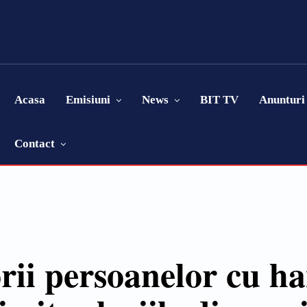
Acasa
Emisiuni
News
BIT TV
Anunturi
Contact
rii persoanelor cu h