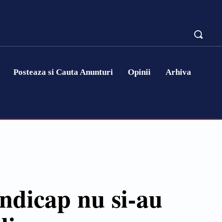
Posteaza si Cauta Anunturi
Opinii
Arhiva
andicap nu si-au