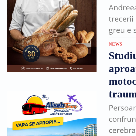
Andreea
trecerii
greu e s
conștie
NEWS
drum...
Studiu
aproa
motoci
traum
Persoan
confrun
cerebra