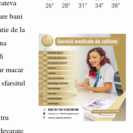
cateva
26
°
28
°
31
°
34
°
38
°
are bani
tie de la
una
fi
ar macar
 sfarsitul
ntru
devarate