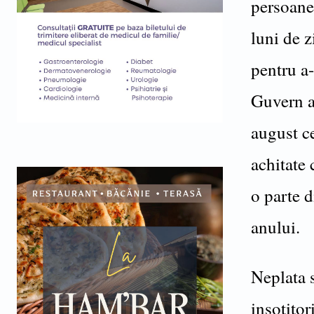
persoane
luni de 
pentru a-
Guvern ar
august ce
achitate
o parte d
anului.
Neplata s
insotitor