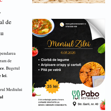
,
al de
au
spendarea
gram de
ice
. Bugetul
 lei
.
erul Mediului
al