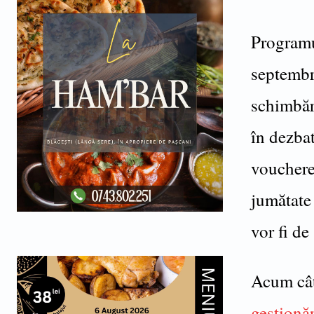
Programu
septembri
schimbări
în dezbat
voucherel
jumătate 
vor fi de
Acum cât
gestionăr