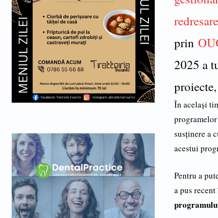
redresare
prin
OUG
2025 a tu
proiecte,
În același t
programelor 
susținere a 
acestui progr
Pentru a put
a pus recent
programulu