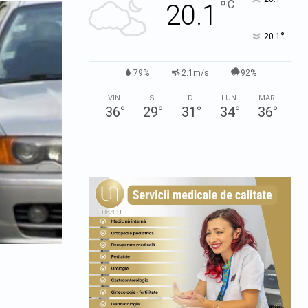
°
C
20.1
°
20.1
79%
2.1m/s
92%
VIN
S
D
LUN
MAR
36
°
29
°
31
°
34
°
36
°