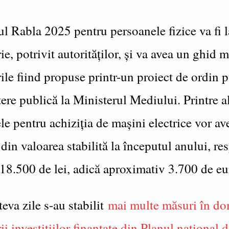
l Rabla 2025 pentru persoanele fizice va fi l
e, potrivit autorităților, și va avea un ghid m
le fiind propuse printr-un proiect de ordin p
ere publică la Ministerul Mediului. Printre al
e pentru achiziția de mașini electrice vor av
din valoarea stabilită la începutul anului, re
 18.500 de lei, adică aproximativ 3.700 de eu
eva zile s-au stabilit
mai multe măsuri în d
ii investițiilor finanțate din Planul național 