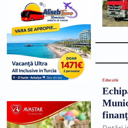
Educatie
Echip
Munic
finan
Dotări 