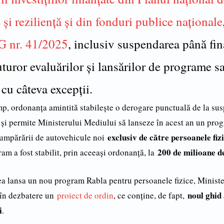
 și reziliență și din fonduri publice naționale
 nr. 41/2025
, inclusiv suspendarea până fin
turor evaluărilor și lansărilor de programe s
 cu câteva excepții.
imp, ordonanța amintită stabilește o derogare punctuală de la su
și permite Ministerului Mediului să lanseze în acest an un pro
exclusiv de către persoanele fiz
cumpărării de autovehicule noi
200 de milioane de
am a fost stabilit, prin aceeași ordonanță, la
ea lansa un nou program Rabla pentru persoanele fizice, Minist
noul ghid 
 în dezbatere un
proiect de ordin
, ce conține, de fapt,
i
.