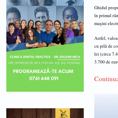
Ghidul propu
în primul râ
mașini electr
Astfel, valo
cu pilă de 
lei (circa 7.
3.700 de eur
Continua