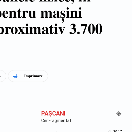
pentru mașini
 aproximativ 3.700
L
Imprimare
PAŞCANI
Cer Fragmentat
°
20.1