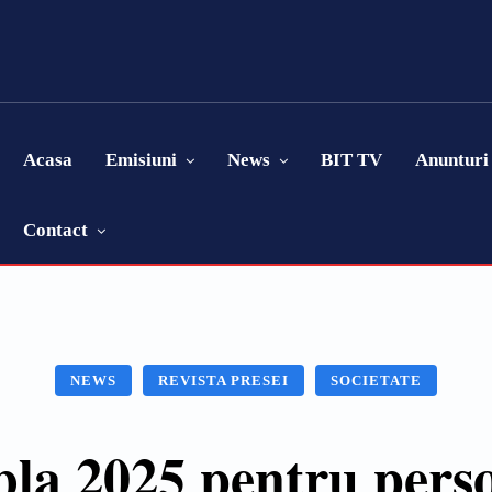
Acasa
Emisiuni
News
BIT TV
Anunturi
Contact
NEWS
REVISTA PRESEI
SOCIETATE
a 2025 pentru persoa