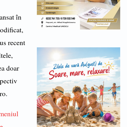
ansat în
odificat,
us recent
tele,
ea doar
spectiv
ro.
omeniul
de