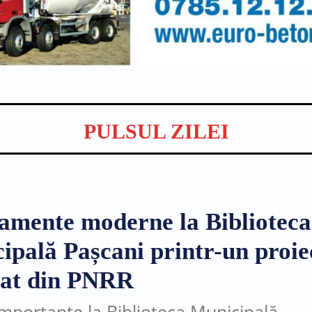
PULSUL ZILEI
amente moderne la Biblioteca
ipală Pașcani printr-un proie
țat din PNRR
importante la Biblioteca Municipală