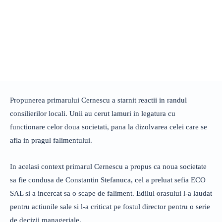
Propunerea primarului Cernescu a starnit reactii in randul
consilierilor locali. Unii au cerut lamuri in legatura cu
functionare celor doua societati, pana la dizolvarea celei care se
afla in pragul falimentului.
In acelasi context primarul Cernescu a propus ca noua societate
sa fie condusa de Constantin Stefanuca, cel a preluat sefia ECO
SAL si a incercat sa o scape de faliment. Edilul orasului l-a laudat
pentru actiunile sale si l-a criticat pe fostul director pentru o serie
de decizii manageriale.