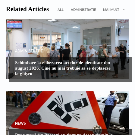
Related Articles
ALL
ADMINISTRATIE
MAI MULT
ADMINISTRATIE
Schimbare la eliberarea actelor de identitate din
august 2026. Cine nu mai trebuie să se deplaseze
la ghișeu
NEWS
Procurorii din Pașcani au ținut un dosar simplu la