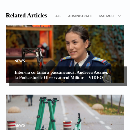
Related Articles
ALL
ADMINISTRATIE
MAI MULT
NEWS
Interviu cu tânără pășcăneancă, Andreea Aoanei,
la Podcasturile Observatorul Militar – VIDEO
NEWS