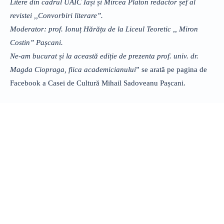
Litere din cadrul UAIC Iași și Mircea Platon redactor șef al
revistei ,,Convorbiri literare”.
Moderator: prof. Ionuț Hărățu de la Liceul Teoretic ,, Miron
Costin” Pașcani.
Ne-am bucurat și la această ediție de prezenta prof. univ. dr.
Magda Ciopraga, fiica academicianului
” se arată pe pagina de
Facebook a Casei de Cultură Mihail Sadoveanu Pașcani.