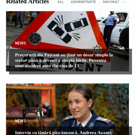
Related Articles
ALL
ADMINISTRATIE
MAI MULT
NEWS
Procurorii din Pașcani au ținut un dosar simplu la
sertar până a devenit o simplă hîrtie. Povestea
unui accident auto din ziua de 13...
NEWS
Interviu cu tânără pășcăneancă, Andreea Aoanei,