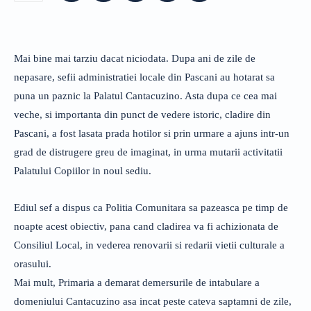
Mai bine mai tarziu dacat niciodata. Dupa ani de zile de
nepasare, sefii administratiei locale din Pascani au hotarat sa
puna un paznic la Palatul Cantacuzino. Asta dupa ce cea mai
veche, si importanta din punct de vedere istoric, cladire din
Pascani, a fost lasata prada hotilor si prin urmare a ajuns intr-un
grad de distrugere greu de imaginat, in urma mutarii activitatii
Palatului Copiilor in noul sediu.
Ediul sef a dispus ca Politia Comunitara sa pazeasca pe timp de
noapte acest obiectiv, pana cand cladirea va fi achizionata de
Consiliul Local, in vederea renovarii si redarii vietii culturale a
orasului.
Mai mult, Primaria a demarat demersurile de intabulare a
domeniului Cantacuzino asa incat peste cateva saptamni de zile,