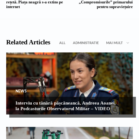
rețetă. Piața neagră s-a extins pe
„Compromisurile” primarului
internet
pentru supraviețuire
Related Articles
ALL
ADMINISTRATIE
MAI MULT
NEWS
Interviu cu tânără pășcăneancă, Andreea Aoanei,
la Podcasturile Observatorul Militar – VIDEO