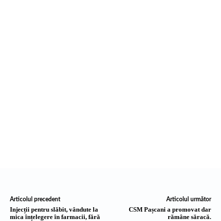
Articolul precedent
Articolul următor
Injecții pentru slăbit, vândute la
CSM Pașcani a promovat dar
mica înțelegere în farmacii, fără
rămâne săracă.