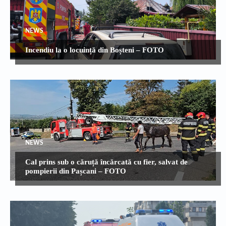
NEWS
Incendiu la o locuință din Boșteni – FOTO
NEWS
Cal prins sub o căruță încărcată cu fier, salvat de
pompierii din Pașcani – FOTO