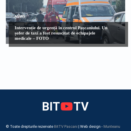
NEWS
Intervenție de urgență în centrul Pașcaniului. Un
șofer de taxi a fost resuscitat de echipajele
medicale – FOTO
BIT
TV
© Toate drepturile rezervate
BitTV Pascani
| Web design -
Munteanu