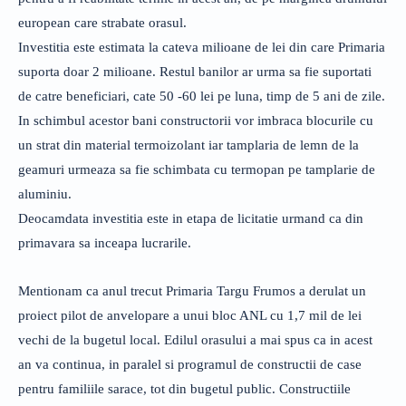
european care strabate orasul.
Investitia este estimata la cateva milioane de lei din care Primaria
suporta doar 2 milioane. Restul banilor ar urma sa fie suportati
de catre beneficiari, cate 50 -60 lei pe luna, timp de 5 ani de zile.
In schimbul acestor bani constructorii vor imbraca blocurile cu
un strat din material termoizolant iar tamplaria de lemn de la
geamuri urmeaza sa fie schimbata cu termopan pe tamplarie de
aluminiu.
Deocamdata investitia este in etapa de licitatie urmand ca din
primavara sa inceapa lucrarile.
Mentionam ca anul trecut Primaria Targu Frumos a derulat un
proiect pilot de anvelopare a unui bloc ANL cu 1,7 mil de lei
vechi de la bugetul local. Edilul orasului a mai spus ca in acest
an va continua, in paralel si programul de constructii de case
pentru familiile sarace, tot din bugetul public. Constructiile