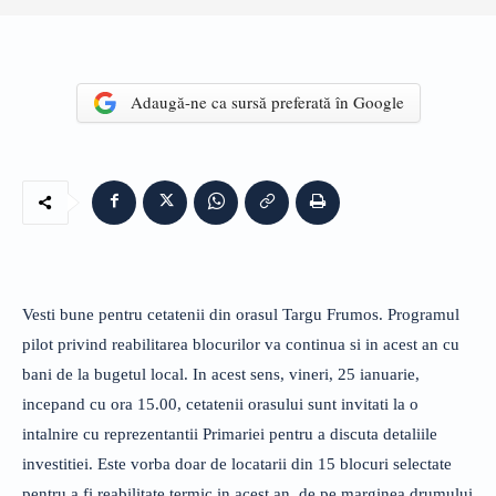
Adaugă-ne ca sursă preferată în Google
Vesti bune pentru cetatenii din orasul Targu Frumos. Programul
pilot privind reabilitarea blocurilor va continua si in acest an cu
bani de la bugetul local. In acest sens, vineri, 25 ianuarie,
incepand cu ora 15.00, cetatenii orasului sunt invitati la o
intalnire cu reprezentantii Primariei pentru a discuta detaliile
investitiei. Este vorba doar de locatarii din 15 blocuri selectate
pentru a fi reabilitate termic in acest an, de pe marginea drumului