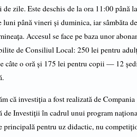
i de zile. Este deschis de la ora 11:00 până l
 luni până vineri și duminica, iar sâmbăta de
mineața. Accesul se face pe baza unor abona
abilite de Consiliul Local: 250 lei pentru adu
e câte o oră și 175 lei pentru copii — 12 șed
ă.
m că investiția a fost realizată de Compania
 de Investiții în cadrul unui program naționa
e principală pentru uz didactic, nu competiți