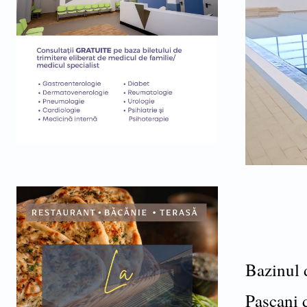
Bazinul d
Pașcani d