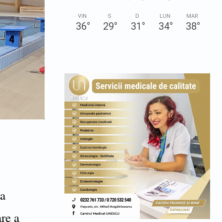
VIN
S
D
LUN
MAR
36
°
29
°
31
°
34
°
38
°
ia
re a