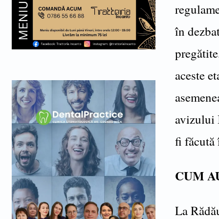
regulamen
în dezbat
pregătite
aceste et
asemenea
avizului 
fi făcută
CUM AU
La Rădău