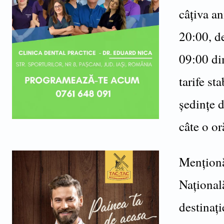
câțiva an
20:00, de
09:00 di
tarife st
ședințe d
câte o or
Menționă
Națională
destinați