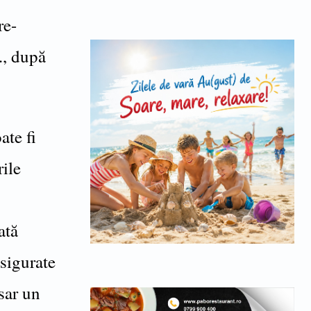
re-
., după
ate fi
rile
ată
asigurate
sar un