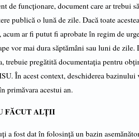
t de funcționare, document care ar trebui să 
ere publică o lună de zile. Dacă toate acestea 
, acum ar fi putut fi aprobate în regim de urg
ape vor mai dura săptămâni sau luni de zile.
, trebuie pregătită documentația pentru obți
ISU. În acest context, deschiderea bazinului 
 în primăvara acestui an.
 FĂCUT ALȚII
ți a fost dat în folosință un bazin asemănăt