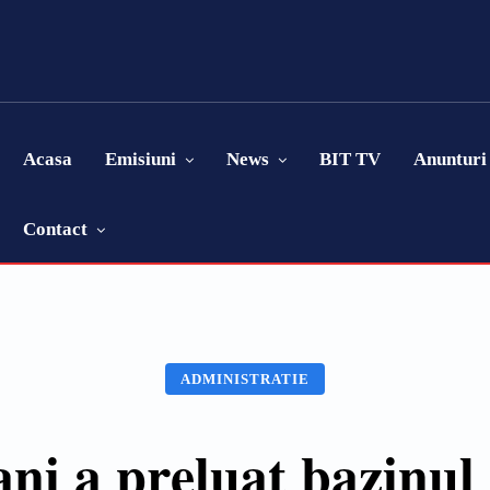
Acasa
Emisiuni
News
BIT TV
Anunturi
Contact
ADMINISTRATIE
ni a preluat bazinul 