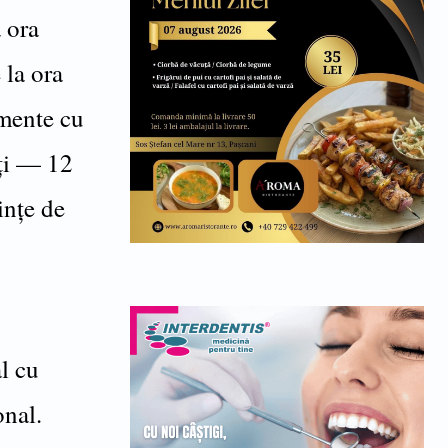
a ora
 la ora
mente cu
lți — 12
ințe de
l cu
onal.