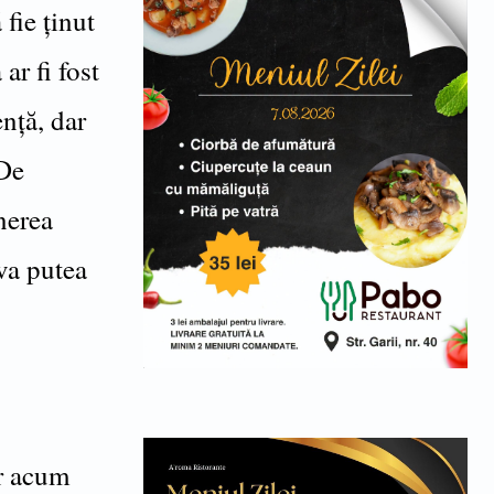
fie ținut
ar fi fost
ență, dar
 De
nerea
va putea
or acum