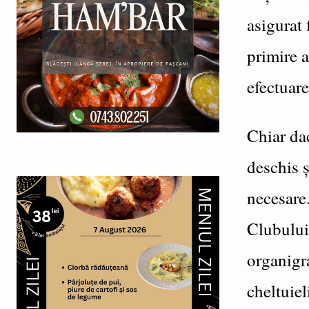
asigurat 
primire a
efectuare
Chiar dac
deschis ș
necesare.
Clubului
organigra
cheltuiel