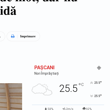
hidă
L
Imprimare
PAŞCANI
Nori Împrăștiați
°
25.5
°
C
25.5
°
25.5
58%
2m/s
92%