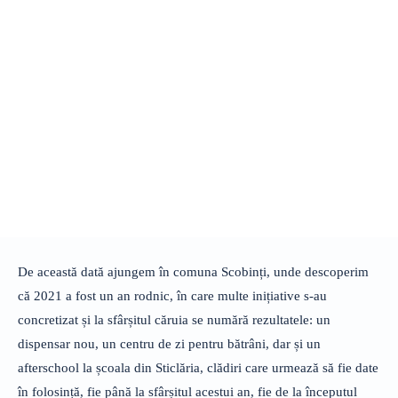
De această dată ajungem în comuna Scobinți, unde descoperim
că 2021 a fost un an rodnic, în care multe inițiative s-au
concretizat și la sfârșitul căruia se numără rezultatele: un
dispensar nou, un centru de zi pentru bătrâni, dar și un
afterschool la școala din Sticlăria, clădiri care urmează să fie date
în folosință, fie până la sfârșitul acestui an, fie de la începutul