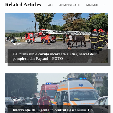
Related Articles
ALL
ADMINISTRATIE
MAI MULT
NEWS
Cal prins sub o căruță încărcată cu fier, salvat de
pompierii din Pașcani – FOTO
NEWS
Intervenție de urgență în centrul Pașcaniului. Un