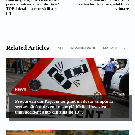
privată potrivită nevoilor tale?
redeschis de la începutul lunii
TOP 4 detalii la care să fii atent
viitoare
(P)
Related Articles
ALL
ADMINISTRATIE
MAI MULT
NEWS
Procurorii din Pașcani au ținut un dosar simplu la
sertar până a devenit o simplă hîrtie. Povestea
unui accident auto din ziua de 13...