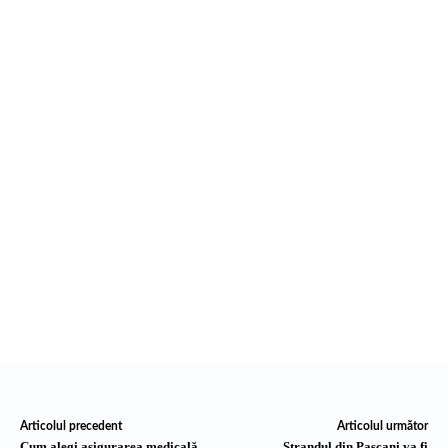
Articolul precedent
Articolul următor
Cum alegi asigurarea medicală
Strandul din Pascani va fi