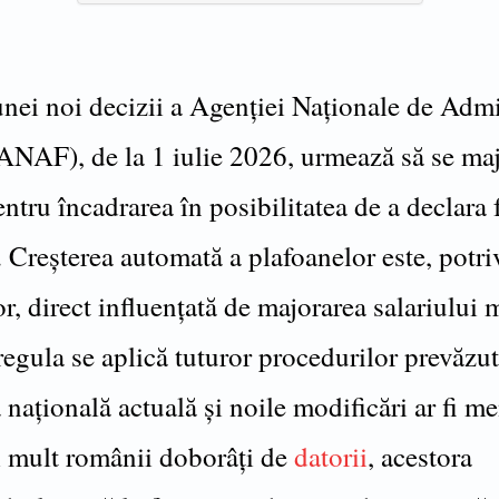
unei noi decizii a Agenției Naționale de Admi
(ANAF), de la 1 iulie 2026, urmează să se ma
ntru încadrarea în posibilitatea de a declara 
 Creșterea automată a plafoanelor este, potri
r, direct influențată de majorarea salariului
 regula se aplică tuturor procedurilor prevăzu
a națională actuală și noile modificări ar fi me
i mult românii doborâți de
datorii
, acestora