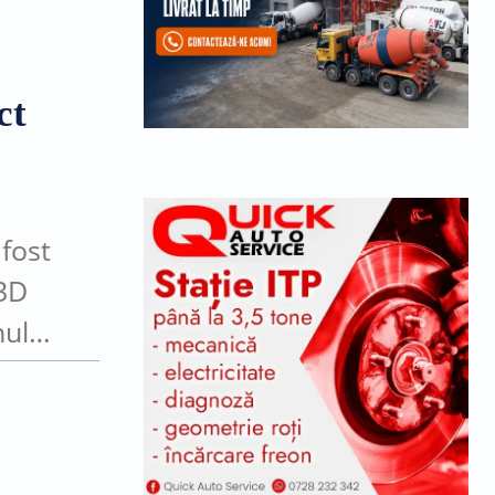
ct
 fost
 3D
nul
te în