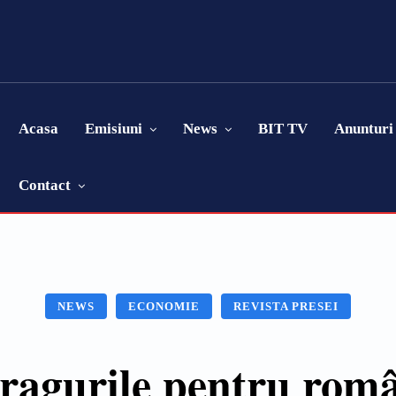
Acasa
Emisiuni
News
BIT TV
Anunturi
Contact
NEWS
ECONOMIE
REVISTA PRESEI
pragurile pentru româ