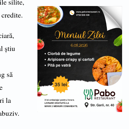
e silite,
 credite.
ciară,
l știu
ng să
e
i la
 abuziv.