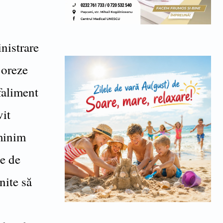
nistrare
joreze
faliment
vit
 minim
te de
nite să