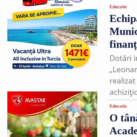
Educatie
Echip
Munic
finan
Dotări 
„Leonard
realiza
achiziți
Naționa
Educatie
Echipame
O tân
cadrul..
Acade