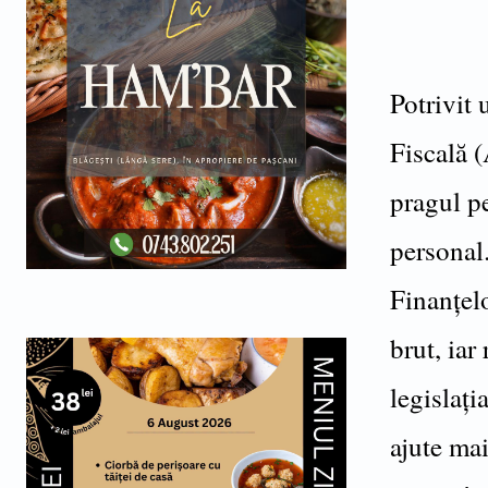
Potrivit 
Fiscală 
pragul pe
personal.
Finanțelo
brut, iar
legislați
ajute ma