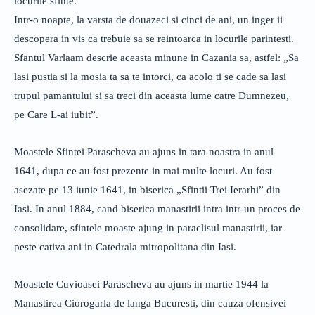
locurile sfinte.
Intr-o noapte, la varsta de douazeci si cinci de ani, un inger ii
descopera in vis ca trebuie sa se reintoarca in locurile parintesti.
Sfantul Varlaam descrie aceasta minune in Cazania sa, astfel: „Sa
lasi pustia si la mosia ta sa te intorci, ca acolo ti se cade sa lasi
trupul pamantului si sa treci din aceasta lume catre Dumnezeu,
pe Care L-ai iubit”.
Moastele Sfintei Parascheva au ajuns in tara noastra in anul
1641, dupa ce au fost prezente in mai multe locuri. Au fost
asezate pe 13 iunie 1641, in biserica „Sfintii Trei Ierarhi” din
Iasi. In anul 1884, cand biserica manastirii intra intr-un proces de
consolidare, sfintele moaste ajung in paraclisul manastirii, iar
peste cativa ani in Catedrala mitropolitana din Iasi.
Moastele Cuvioasei Parascheva au ajuns in martie 1944 la
Manastirea Ciorogarla de langa Bucuresti, din cauza ofensivei