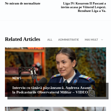
Ne miram de normalitate
Liga IV: Kosarom II Pascani a
invins acasa pe Viitorul Lespezi.
Rezultate Liga a Va.
Related Articles
ALL
ADMINISTRATIE
MAI MULT
NEWS
Interviu cu tânără pășcăneancă, Andreea Aoanei,
la Podcasturile Observatorul Militar – VIDEO