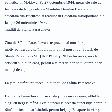
sovietice in Moldova. Pe 27 octombrie 1944, moastele sale au
fost asezate langa cele ale Sfantului Dimitrie Basarabov in
catedrala din Bucuresti si readuse in Catedrala mitropolitana din
Iasi pe 26 noiembrie 1944.
Traditii de Sfanta Parascheva
Ziua de Sfânta Parascheva este praznic al morţilor pomeniţi,
motiv pentru care se împart lipii, vin şi must nou. Totuşi, de
Sfânta Parascheva SE ŢINE POST şi NU se lucrează, nici la
serviciu şi nici în casă, pentru a te feri de pericolul durerilor de
ochi şi de cap.
La ţară, bătrânii nu făceau nici focul de Sfânta Parascheva.
De Sfânta Parascheva nu se spală şi nici nu se coase, altfel te
alegi cu negi la mână. Fetele ţineau la această superstiţie pentru a
rămâne cinstite, iar bătrânii, pentru belşug. Ea apare în vise şi