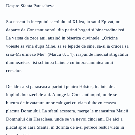
Despre Sfanta Parascheva
S-a nascut la inceputul secolului al XI-lea, in satul Epivat, nu
departe de Constantinopol, din parinti bogati si binecredinciosi.
La varsta de zece ani, auzind in biserica cuvintele: „Oricine
voieste sa vina dupa Mine, sa se lepede de sine, sa-si ia crucea sa
si sa-Mi urmeze Mie” (Marcu 8, 34), raspunde imediat strigatului
dumnezeiesc: isi schimba hainele cu imbracamintea unui
cersetor.
Decide sa-si paraseasca parintii pentru Hristos, inainte de a
implini douazeci de ani. Ajunge la Constantinopol, unde se
bucura de invatatura unor calugari cu viata duhovniceasca
placuta Domnului. La sfatul acestora, merge la manastirea Maicii
Domnului din Heracleea, unde se va nevoi cinci ani. De aici a
plecat spre Tara Sfanta, in dorinta de a-si petrece restul vietii in