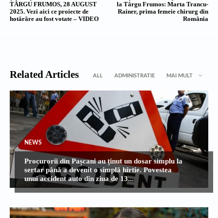
TÂRGU FRUMOS, 28 AUGUST
la Târgu Frumos: Marta Trancu-
2025. Vezi aici ce proiecte de
Rainer, prima femeie chirurg din
hotărâre au fost votate – VIDEO
România
Related Articles
ALL
ADMINISTRATIE
MAI MULT
NEWS
Procurorii din Pașcani au ținut un dosar simplu la
sertar până a devenit o simplă hîrtie. Povestea
unui accident auto din ziua de 13...