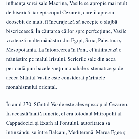
influenţa sorei sale Macrina, Vasile se apropie mai mult
de biserică, iar episcopul Cezareii, care îl aprecia
deosebit de mult, îl încurajează să accepte o slujbă
bisericească. În căutarea căilor spre perfecţiune, Vasile
vizitează multe mănăstiri din Egipt, Siria, Palestina şi
Mesopotamia. La întoarcerea în Pont, el înfiinţează o
mănăstire pe malul Irisului. Scrierile sale din acea
perioadă pun bazele vieţii monahale sistematice şi de
aceea Sfântul Vasile este considerat părintele
monahismului oriental.
În anul 370, Sfântul Vasile este ales episcop al Cezareii.
În această înaltă funcţie, el era totodată Mitropolit al
Cappadociei şi Exarh al Pontului, autoritatea sa
întinzându-se între Balcani, Mediterană, Marea Egee şi