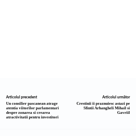
Articolul precedent
Articolul următor
Un consilier pascanean atrage
Crestinii ii praznuiesc astazi pe
atentia viitorilor parlamentari
Sfintii Arhangheli Mihail si
despre zonarea si crearea
Gavriil
atractivitatii pentru investitori