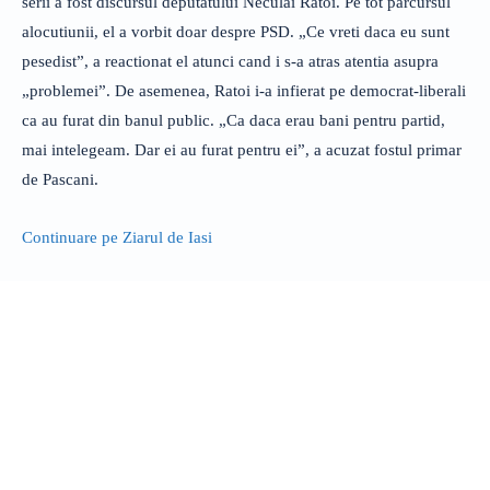
serii a fost discursul deputatului Neculai Ratoi. Pe tot parcursul
alocutiunii, el a vorbit doar despre PSD. „Ce vreti daca eu sunt
pesedist”, a reactionat el atunci cand i s-a atras atentia asupra
„problemei”. De asemenea, Ratoi i-a infierat pe democrat-liberali
ca au furat din banul public. „Ca daca erau bani pentru partid,
mai intelegeam. Dar ei au furat pentru ei”, a acuzat fostul primar
de Pascani.
Continuare pe Ziarul de Iasi