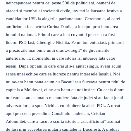
neincapatoare pentru cei peste 500 de politicieni, oameni de
afaceri si membri ai societatii civile, invitati la lansarea festiva a
candidatilor USL la alegerile parlamentare. Ceremonia, al carei
amfitrion a fost actrita Corina Danila, a inceput prin intonarea
imnului national. Primul care a luat cuvantul pe scena a fost
liderul PSD Iasi, Gheorghe Nichita. Pe un ton entuziast, primarul
a prezis zile mai bune unui oras „vitregit” de guvernarile
anterioare. „E momentul in care istoria isi intoarce fata catre
ieseni. Dupa opt ani in care orasul s-a ajutat singur, avem acum
sansa unei echipe care sa lucreze pentru interesele Iasului. Noi
nu ne-am batut pana acum cu Bacaul sau Suceava pentru titlul de
capitala a Moldovei, ci ne-am batut cu noi insine. Cu aceia dintre
noi care si-au asumat o raspundere fata de judet si au facut jocul
adversarilor”, a spus Nichita, cu trimitere la alesii PDL. A urcat
apoi pe scena presedinte Consiliului Judetean, Cristian
Adomnitei, care a facut o scurta istorie a „sacrificiului” asumat
de Iasi prin acceptarea mutarii capitalei la Bucuresti. A preluat