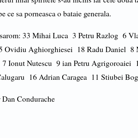
pe ce sa porneasca o bataie generala.
arom: 33 Mihai Luca 3 Petru Razlog 6 Vl
5 Ovidiu Aghiorghiesei 18 Radu Daniel 8 
7 Ionut Nutescu 9 ian Petru Agrigoroaiei 
Calugaru 16 Adrian Caragea 11 Stiubei Bo
r Dan Condurache