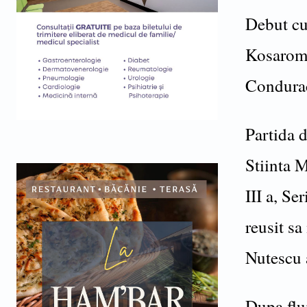
Debut cu
Kosaromu
Condurac
Partida 
Stiinta 
III a, Se
reusit sa
Nutescu 
Dupa flui