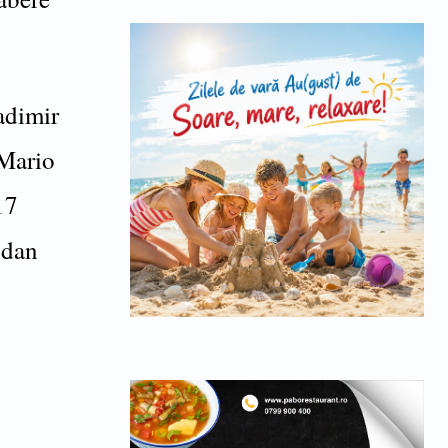
adimir
Mario
17
gdan