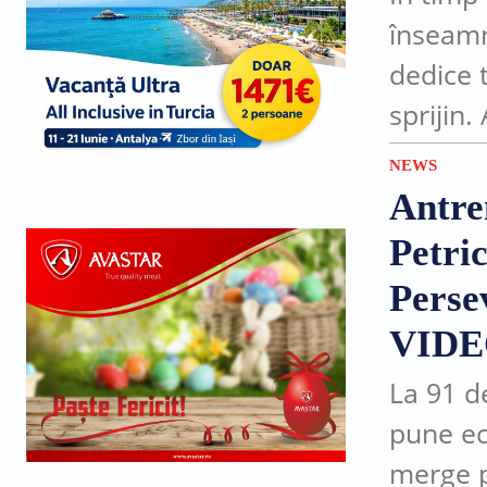
înseamn
dedice 
sprijin.
la Acad
NEWS
Antre
Petri
Perse
VID
La 91 d
pune ec
merge p