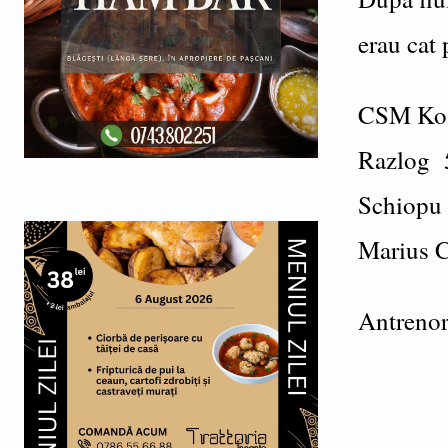
erau cat 
CSM Kos
Razlog 
Schiopu 
Marius 
Antreno