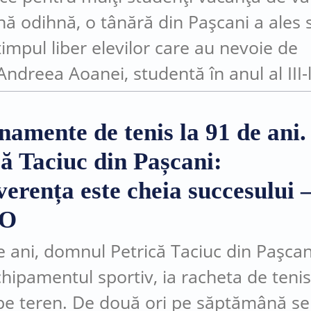
ă odihnă, o tânără din Pașcani a ales s
timpul liber elevilor care au nevoie de
 Andreea Aoanei, studentă în anul al III-
emia Tehnică Militară...
namente de tenis la 91 de ani.
că Taciuc din Pașcani:
verența este cheia succesului 
EO
e ani, domnul Petrică Taciuc din Pașcani
hipamentul sportiv, ia racheta de tenis
e teren. De două ori pe săptămână se