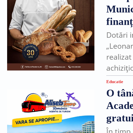
Munic
finan
Dotări 
„Leonard
realiza
achiziți
Naționa
Educatie
Echipame
O tân
cadrul..
Acade
gratu
În timp