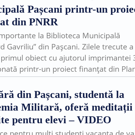
ipală Pașcani printr-un proie
țat din PNRR
importante la Biblioteca Municipală
 Gavriliu” din Pașcani. Zilele trecute a
t primul obiect cu ajutorul imprimantei
onată printr-un proiect finanțat din Pla
l de Redresare și Reziliență (PNRR).
ntul face parte din investițiile realiza
ără din Pașcani, studentă la
.
mia Militară, oferă meditații
ite pentru elevi – VIDEO
 ce pentru mulți studenți vacanța de va