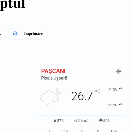
ptul
L
Imprimare
PAŞCANI
Ploaie Ușoară
°
26.7
°
C
26.7
°
26.7
57%
2.6m/s
34%
J
VIN
S
D
LUN