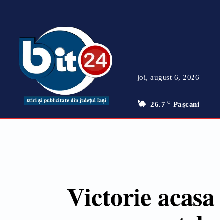
joi, august 6, 2026
26.7
C
Paşcani
Victorie acas