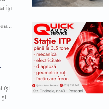
ă își
lea
–
 își
 și