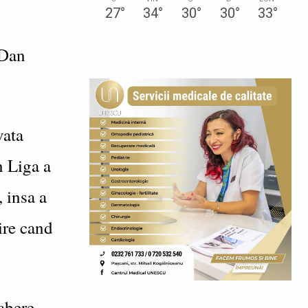
27
°
34
°
30
°
30
°
33
°
 Dan
vata
n Liga a
, insa a
ire cand
tabere