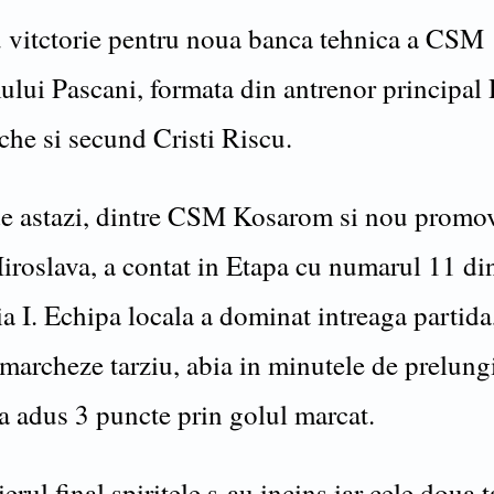
 vitctorie pentru noua banca tehnica a CSM
lui Pascani, formata din antrenor principal
he si secund Cristi Riscu.
de astazi, dintre CSM Kosarom si nou promo
Miroslava, a contat in Etapa cu numarul 11 di
ria I. Echipa locala a dominat intreaga partida
 marcheze tarziu, abia in minutele de prelung
a adus 3 puncte prin golul marcat.
erul final spiritele s-au incins iar cele doua 