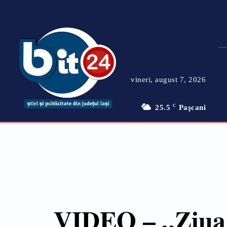
vineri, august 7, 2026
25.5
C
Paşcani
VIDEO – „Ziua V