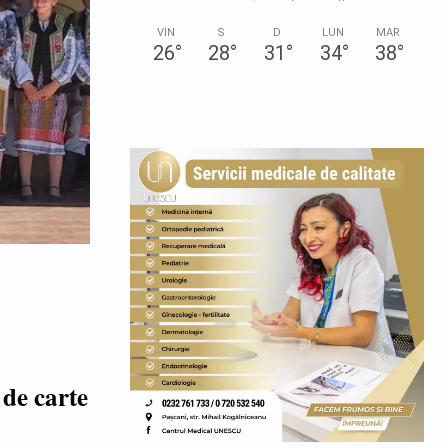
VIN
S
D
LUN
MAR
26
°
28
°
31
°
34
°
38
°
 de carte