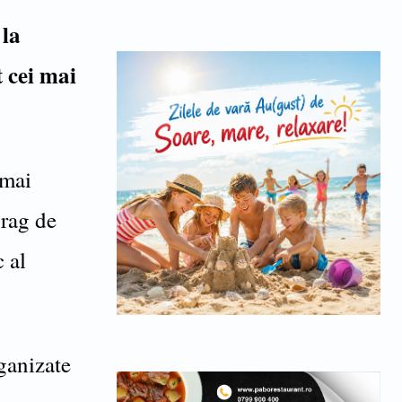
 la
 cei mai
 mai
prag de
c al
rganizate