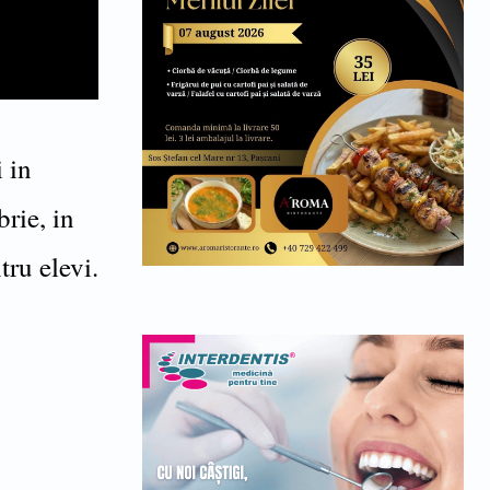
 in
rie, in
tru elevi.