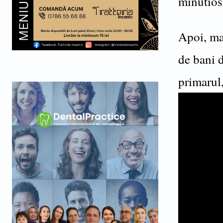
minutios 
Apoi, mai
de bani d
primarul