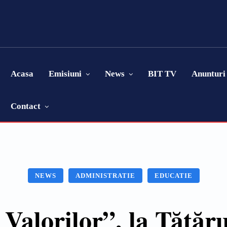
Acasa
Emisiuni
News
BIT TV
Anunturi
Contact
NEWS
ADMINISTRATIE
EDUCATIE
alorilor”, la Tătăru