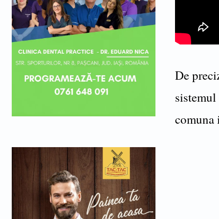
De preciz
sistemul
comuna is