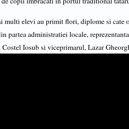
de copii imbracati in portul traditional tatar
 multi elevi au primit flori, diplome si cate
in partea administratiei locale, reprezentant
, Costel Iosub si viceprimarul, Lazar Gheorg