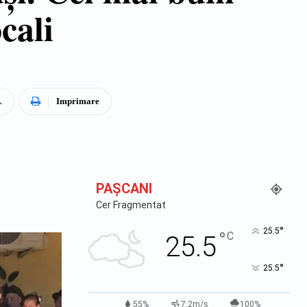
ocali
L
Imprimare
PAŞCANI
Cer Fragmentat
°
25.5
°
C
25.5
°
25.5
55%
7.2m/s
100%