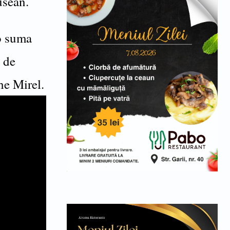
usean.
 o suma
a de
he Mirel.