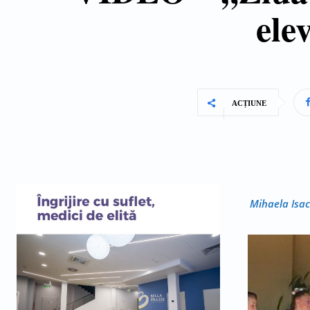
elev
ACȚIUNE
Mihaela Isac