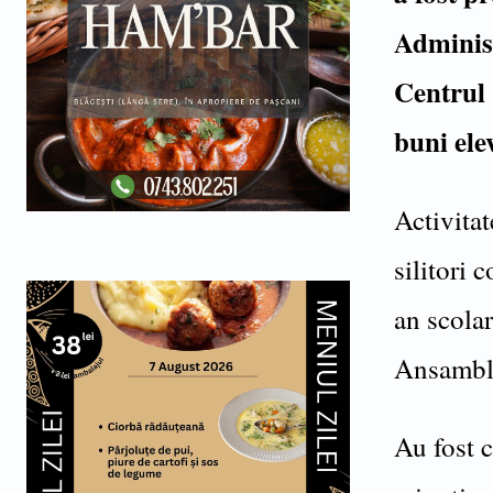
Administ
Centrul 
buni ele
Activitat
silitori 
an scolar
Ansamblu
Au fost c