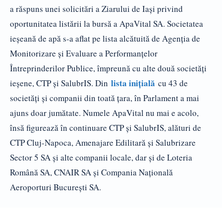
a răspuns unei solicitări a Ziarului de Iași privind
oportunitatea listării la bursă a ApaVital SA. Societatea
ieșeană de apă s-a aflat pe lista alcătuită de Agenția de
Monitorizare și Evaluare a Performanțelor
Întreprinderilor Publice, împreună cu alte două societăți
lista inițială
ieșene, CTP și SalubrIS. Din
cu 43 de
societăți și companii din toată țara, în Parlament a mai
ajuns doar jumătate. Numele ApaVital nu mai e acolo,
însă figurează în continuare CTP și SalubrIS, alături de
CTP Cluj-Napoca, Amenajare Edilitară și Salubrizare
Sector 5 SA și alte companii locale, dar și de Loteria
Română SA, CNAIR SA și Compania Națională
Aeroporturi București SA.