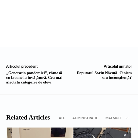
Articolul precedent
Articolul următor
„Generația pandemiei”, rămasă
Deputatul Sorin Năcuță: Cinism
cu lacune la învățătură. Cea mai
sau inconștiență?
afectată categorie de elevi
Related Articles
ALL
ADMINISTRATIE
MAI MULT