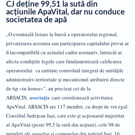
CJ deține 99,51 la sută din
acțiunile ApaVital, dar nu conduce
societatea de apă
„O eventuală listare la bursă a operatorului regional,
privatizarea acestuia sau participarea capitalului privat ar
fi incompatibilă cu actualul cadru normativ, întrucât ar
afecta condițiile legale care fundamentează calificarea
operatorului ca entitate controlată integral de unitățile
administrativ-teritoriale și mecanismul atribuirii directe
de tip «in-house»”, au precizat cei de la
asociația
ARSACIS,
care coordonează activitatea
ApaVital. ARSACIS are 117 membri, cu drept de vot egal:
Consiliul Județean Iași, care este și acționarul majoritar
al ApaVital (peste 99,5 la sută din acțiuni), cele 98 de
primării ale orașelor și comunelor din județul Iași, 16