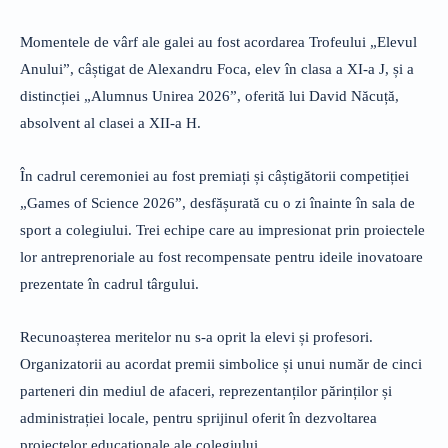
Momentele de vârf ale galei au fost acordarea Trofeului „Elevul
Anului”, câștigat de Alexandru Foca, elev în clasa a XI-a J, și a
distincției „Alumnus Unirea 2026”, oferită lui David Năcuță,
absolvent al clasei a XII-a H.
În cadrul ceremoniei au fost premiați și câștigătorii competiției
„Games of Science 2026”, desfășurată cu o zi înainte în sala de
sport a colegiului. Trei echipe care au impresionat prin proiectele
lor antreprenoriale au fost recompensate pentru ideile inovatoare
prezentate în cadrul târgului.
Recunoașterea meritelor nu s-a oprit la elevi și profesori.
Organizatorii au acordat premii simbolice și unui număr de cinci
parteneri din mediul de afaceri, reprezentanților părinților și
administrației locale, pentru sprijinul oferit în dezvoltarea
proiectelor educaționale ale colegiului.