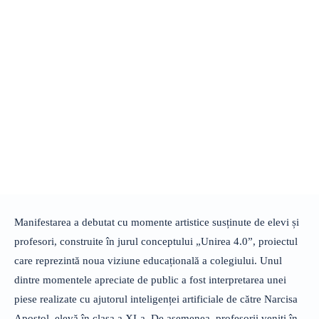
Manifestarea a debutat cu momente artistice susținute de elevi și
profesori, construite în jurul conceptului „Unirea 4.0”, proiectul
care reprezintă noua viziune educațională a colegiului. Unul
dintre momentele apreciate de public a fost interpretarea unei
piese realizate cu ajutorul inteligenței artificiale de către Narcisa
Apostol, elevă în clasa a XI-a. De asemenea, profesorii veniți în