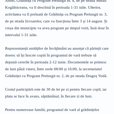
Astfel, Grădinița cu Program Prelungit nr. 4, de pe strada Mihail
Kogălniceanu, va fi deschisă în perioada 1-31 iulie. Ulterior,
activitatea va fi preluată de Grădinița cu Program Prelungit nr. 3,
de pe strada Izvoarelor, care va funcționa între 3 și 14 august. Și
creșa din municipiu va avea program pe timpul verii, însă doar în
intervalul 1-31 iulie.
Reprezentanții unităților de învățământ au anunțat că părinții care
doresc să își înscrie copiii în programul de vară trebuie să
depună cererile în perioada 2-12 iunie.
Documentele se primesc
de luni până vineri, între orele 08:00 și 16:00, la secretariatul
Grădiniței cu Program Prelungit nr. 2, de pe strada Dragoș Vodă.
Costul participării este de 30 de lei pe zi pentru fiecare copil, iar
plata se face în avans, săptămânal, în fiecare zi de luni.
Pentru numeroase familii, programul de vară al grădinițelor