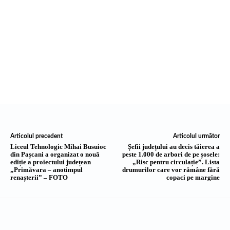
Articolul precedent
Articolul următor
Liceul Tehnologic Mihai Busuioc
Șefii județului au decis tăierea a
din Pașcani a organizat o nouă
peste 1.000 de arbori de pe șosele:
ediție a proiectului județean
„Risc pentru circulație”. Lista
„Primăvara – anotimpul
drumurilor care vor rămâne fără
renașterii” – FOTO
copaci pe margine