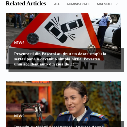
Related Articles
ALL
ADMINISTRATIE
MAI MULT
NEWS
Procurorii din Pașcani au ținut un dosar simplu la
sertar până a devenit o simplă hîrtie. Povestea
unui accident auto din ziua de 13...
NEWS
Interviu cu tânără pășcăneancă, Andreea Aoanei,