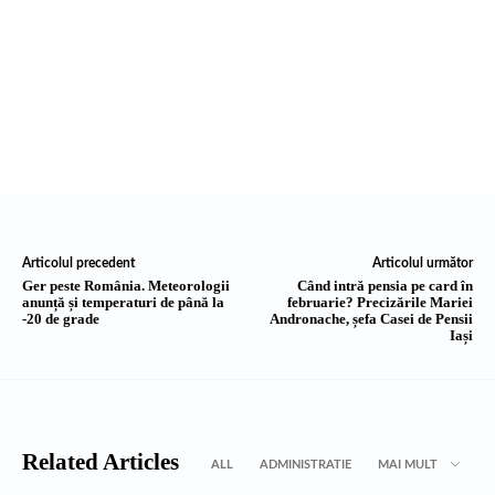
Articolul precedent
Articolul următor
Ger peste România. Meteorologii
Când intră pensia pe card în
anunță și temperaturi de până la
februarie? Precizările Mariei
-20 de grade
Andronache, șefa Casei de Pensii
Iași
Related Articles
ALL
ADMINISTRATIE
MAI MULT