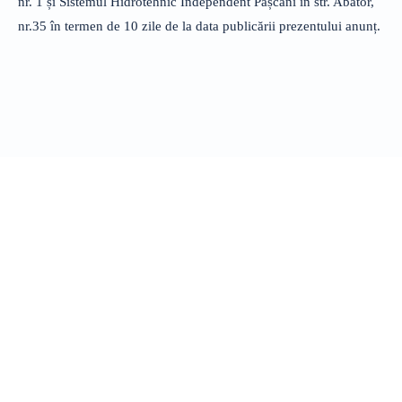
nr. 1 și Sistemul Hidrotehnic Independent Pașcani în str. Abator,
nr.35 în termen de 10 zile de la data publicării prezentului anunț.