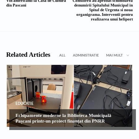
Vin americanii la Casa de Cultura
Consilierii au aprobat schimbarea
din Pascani
denumirii Spitalului Municipal in
Spital de Urgenta si noua
organigrama. Interventii pentru
realizarea unui heliport
Related Articles
ALL
ADMINISTRATIE
MAI MULT
EDUCATIE
Echipamente moderne la Biblioteca Municipală
Pașcani printr-un proiect finanțat din PNRR