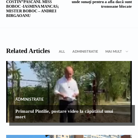
COSTIN”PASCANI. MISS
unde sunaţi pentru a afla dacă sunt
BOBOC -IASMINA MANCAS;
tronsoane blocate
MISTER BOBOC – ANDREI
BIRGAOANU
Related Articles
ALL
ADMINISTRATIE
MAI MULT
ADMINISTRATIE
Primarul Pintilie, postare video la căpătâiul unui
mort