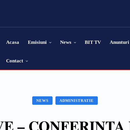
Acasa
Emisiuni
News
BIT TV
Anunturi
Contact
NEWS
ADMINISTRATIE
VE – CONFERINTA