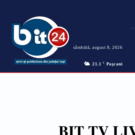
sâmbătă, august 8, 2026
21.1
C
Paşcani
BIT TV LI