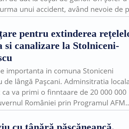
n urma unui accident, având nevoie de 
...
țare pentru extinderea rețelel
 si canalizare la Stolniceni-
scu
ție importanta in comuna Stoniceni
u de lângă Pașcani. Adminsitratia local
 ca va primi o finntaare de 20 000 000 
uvernul României prin Programul AFM
extinderea rețelelor de apa si canalizar
viu cu tânără pășcăneancă,