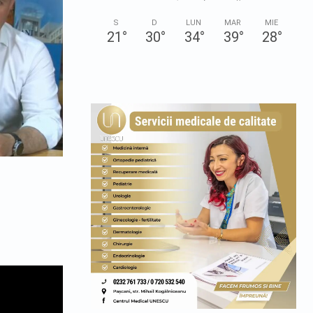
S
D
LUN
MAR
MIE
21
°
30
°
34
°
39
°
28
°