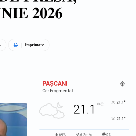
NIE 2026
L
Imprimare
PAŞCANI
Cer Fragmentat
°
21.1
°
C
21.1
°
21.1
69%
6.2m/s
0%