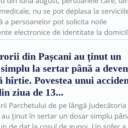
d din luna august, persoanele care, di
medicale, nu se pot deplasa la serviciil
ă a persoanelor pot solicita noile
te electronice de identitate la domicil
ocul în care se află. Măsura este posibi
rorii din Pașcani au ținut un
 simplu la sertar până a deven
 hîrtie. Povestea unui accide
in ziua de 13...
rii Parchetului de pe lângă Judecătoria
 au ținut în sertar un dosar simplu pân
un de dat la coșul de gunoi. Un șofer a 