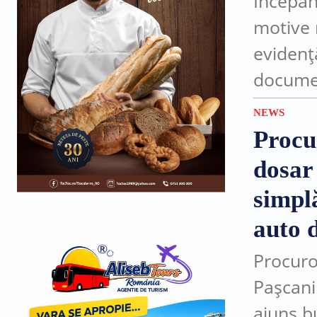
Începân
motive 
evidenț
documen
sau în l
NEWS
după...
Procu
dosar
simplă
auto d
Procuro
Pașcani
ajuns b