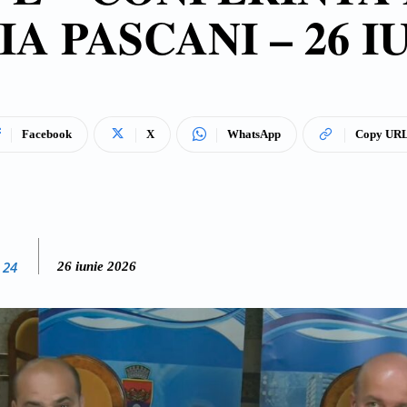
A PASCANI – 26 IU
Facebook
X
WhatsApp
Copy UR
 24
26 iunie 2026