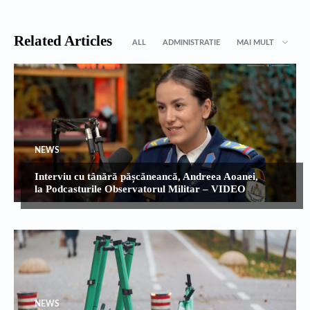
Related Articles
ALL
ADMINISTRATIE
MAI MULT
NEWS
Interviu cu tânără pășcăneancă, Andreea Aoanei,
la Podcasturile Observatorul Militar – VIDEO
NEWS