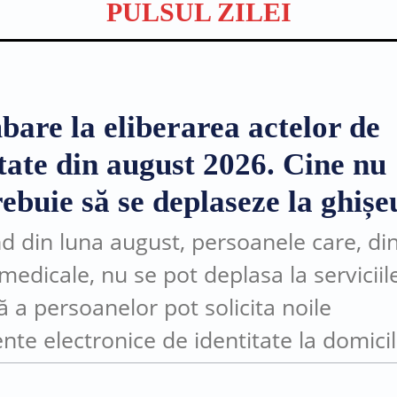
PULSUL ZILEI
bare la eliberarea actelor de
itate din august 2026. Cine nu
ebuie să se deplaseze la ghișe
d din luna august, persoanele care, di
medicale, nu se pot deplasa la serviciil
ă a persoanelor pot solicita noile
te electronice de identitate la domicil
ocul în care se află. Măsura este posibi