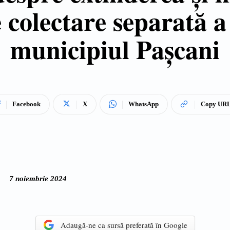
 colectare separată a
municipiul Pașcani
Facebook
X
WhatsApp
Copy UR
7 noiembrie 2024
Adaugă-ne ca sursă preferată în Google