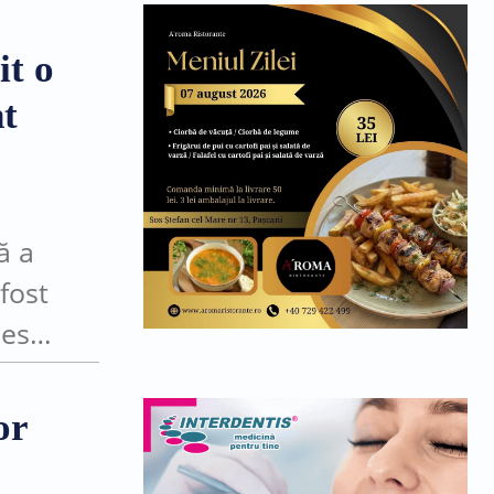
it o
nt
ă a
fost
peste
or