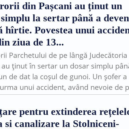
rorii din Pașcani au ținut un
 simplu la sertar până a deven
 hîrtie. Povestea unui accide
in ziua de 13...
rii Parchetului de pe lângă Judecătoria
 au ținut în sertar un dosar simplu pân
un de dat la coșul de gunoi. Un șofer a 
n urma unui accident, având nevoie de 
...
țare pentru extinderea rețelel
 si canalizare la Stolniceni-