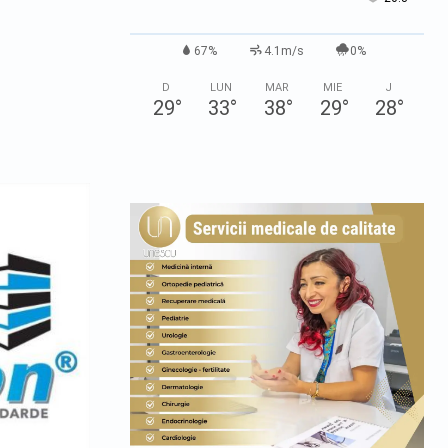
67%
4.1m/s
0%
D
LUN
MAR
MIE
J
29
°
33
°
38
°
29
°
28
°