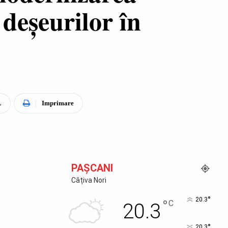
 deșeurilor în
L
Imprimare
PAŞCANI
Câțiva Nori
°
20.3
°
C
20.3
°
20.3