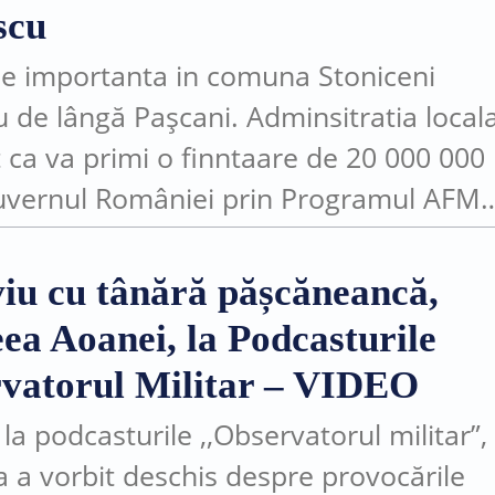
scu
ție importanta in comuna Stoniceni
u de lângă Pașcani. Adminsitratia local
 ca va primi o finntaare de 20 000 000 
uvernul României prin Programul AFM
extinderea rețelelor de apa si canalizar
viu cu tânără pășcăneancă,
ea Aoanei, la Podcasturile
vatorul Militar – VIDEO
 la podcasturile ,,Observatorul militar”,
 a vorbit deschis despre provocările