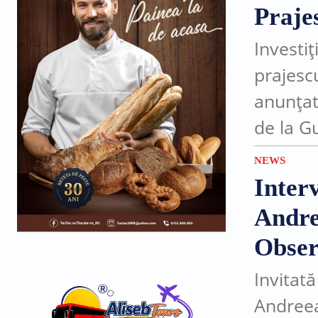
Praje
Investi
prajesc
anunțat
de la G
pentru 
NEWS
satul...
Inter
Andre
Obser
Invitată
Andreea