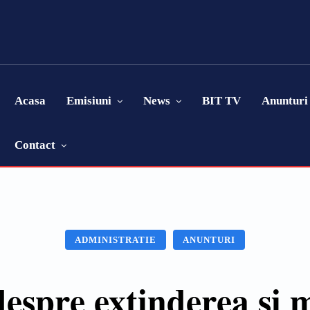
Acasa
Emisiuni
News
BIT TV
Anunturi
Contact
ADMINISTRATIE
ANUNTURI
espre extinderea și 