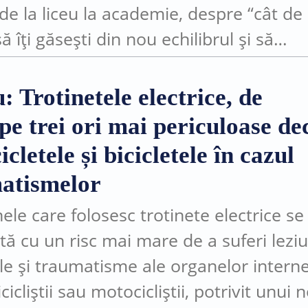
 de la liceu la academie, despre “cât de
ă îți găsești din nou echilibrul și să
ntizezi că un început greu nu înseamn
: Trotinetele electrice, de
pe trei ori mai periculoase de
cletele și bicicletele în cazul
atismelor
ele care folosesc trotinete electrice se
tă cu un risc mai mare de a suferi leziu
le și traumatisme ale organelor intern
cicliștii sau motocicliștii, potrivit unui 