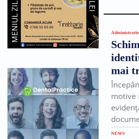
Administratie
Schim
ident
mai tr
Începân
motive 
evidenț
documen
sau în l
NEWS