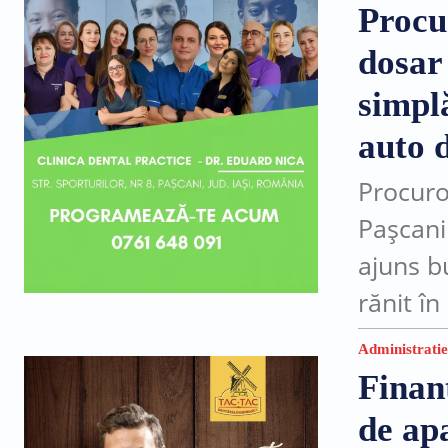
după...
Procu
dosar
simplă
auto d
Procuro
Pașcani
ajuns b
rănit î
trei luni
Administratie
Finan
de apa