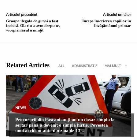
Articolul precedent
Articolul următor
Groapa ilegala de gunoi a fost
Începe înscrierea copiilor în
închisă. Olariu a avut dreptate,
învăţământul primar
viceprimarul a mințit
Related Articles
ALL
ADMINISTRATIE
MAI MULT
NEWS
Procurorii din Pașcani au ținut un dosar simplu la
sertar până a devenit o simplă hîrtie. Povestea
unui accident auto din ziua de 13...