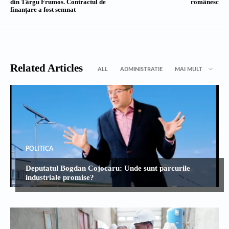
din Târgu Frumos. Contractul de
românesc
finanțare a fost semnat
Related Articles
ALL
ADMINISTRATIE
MAI MULT
POLITICA
Deputatul Bogdan Cojocaru: Unde sunt parcurile
industriale promise?