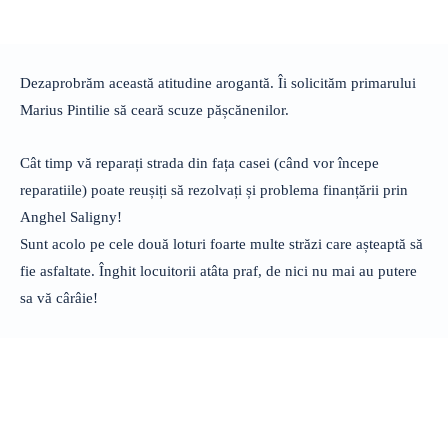
Dezaprobrăm această atitudine arogantă. Îi solicităm primarului
Marius Pintilie să ceară scuze pășcănenilor.
Cât timp vă reparați strada din fața casei (când vor începe
reparatiile) poate reușiți să rezolvați și problema finanțării prin
Anghel Saligny!
Sunt acolo pe cele două loturi foarte multe străzi care așteaptă să
fie asfaltate. Înghit locuitorii atâta praf, de nici nu mai au putere
sa vă cârâie!