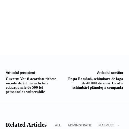
Articolul precedent
Articolul următor
Guvern: Vor fi acordate tichete
Poşta Română, schimbare de logo
sociale de 250 lei și tichete
de 48.000 de euro. Ce alte
educaționale de 500 lei
schimbări plănuieşte compania
persoanelor vulnerabile
Related Articles
ALL
ADMINISTRATIE
MAI MULT