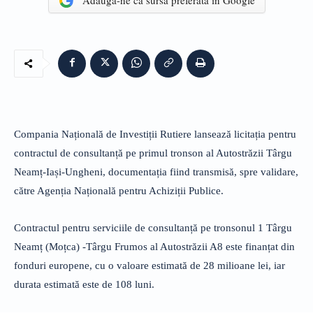
Adaugă-ne ca sursă preferată în Google
Compania Națională de Investiții Rutiere lansează licitația pentru
contractul de consultanță pe primul tronson al Autostrăzii Târgu
Neamț-Iași-Ungheni, documentația fiind transmisă, spre validare,
către Agenția Națională pentru Achiziții Publice.
Contractul pentru serviciile de consultanță pe tronsonul 1 Târgu
Neamț (Moțca) -Târgu Frumos al Autostrăzii A8 este finanțat din
fonduri europene, cu o valoare estimată de 28 milioane lei, iar
durata estimată este de 108 luni.