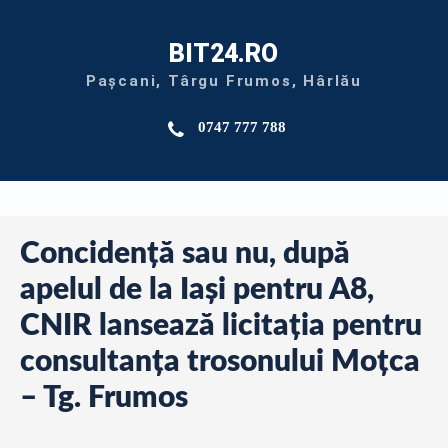
BIT24.RO
Pașcani, Târgu Frumos, Hârlău
0747 777 788
Concidență sau nu, după
apelul de la Iași pentru A8,
CNIR lansează licitația pentru
consultanța trosonului Moțca
– Tg. Frumos