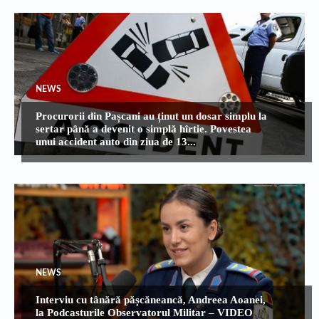
NEWS
Procurorii din Pașcani au ținut un dosar simplu la
sertar până a devenit o simplă hîrtie. Povestea
unui accident auto din ziua de 13...
NEWS
Interviu cu tânără pășcăneancă, Andreea Aoanei,
la Podcasturile Observatorul Militar – VIDEO