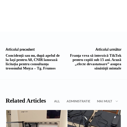
Articolul precedent
Articolul următor
Concidență sau nu, după apelul de
Franţa vrea să interzică TikTok
la Iași pentru A8, CNIR lansează
pentru copiii sub 15 ani. Acuză
licitația pentru consultanța
„efecte devastatoare” asupra
trosonului Moțca – Tg. Frumos
sănătăţii mintale
Related Articles
ALL
ADMINISTRATIE
MAI MULT