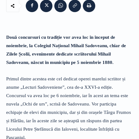
Două concursuri cu tradiție vor avea loc în început de
noiembrie, la Colegiul Național Mihail Sadoveanu, chiar de
Zilele Școlii, evenimente dedicate scriitorului Mihail
Sadoveanu, născut în municipiu pe 5 noiembrie 1880.
Primul dintre acestea este cel dedicat operei marelui scriitor și
anume „Lecturi Sadoveniene”, cea de-a XXVI-a ediție.
Concursul va avea loc pe 6 noiembrie, iar în acest an tema este
nuvela „Ochi de urs”, scrisă de Sadoveanu. Vor participa
echipaje de elevi din municipiu, dar și din orașele Târgu Frumos
și Hârlău, iar în aceste zile se așteaptă un răspuns din partea
Liceului Petre Ștefănucă din Ialoveni, localitate înfrățită cu
Pașcaniul.