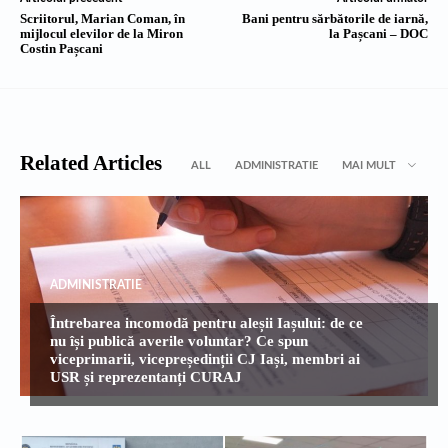
Scriitorul, Marian Coman, în
Bani pentru sărbătorile de iarnă,
mijlocul elevilor de la Miron
la Pașcani – DOC
Costin Pașcani
Related Articles
ALL
ADMINISTRATIE
MAI MULT
ADMINISTRATIE
Întrebarea incomodă pentru aleșii Iașului: de ce
nu își publică averile voluntar? Ce spun
viceprimarii, vicepreședinții CJ Iași, membri ai
USR și reprezentanți CURAJ