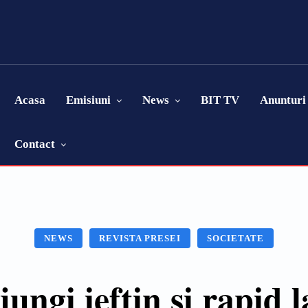
Acasa
Emisiuni
News
BIT TV
Anunturi
Contact
NEWS
REVISTA PRESEI
SOCIETATE
jungi ieftin și rapid 