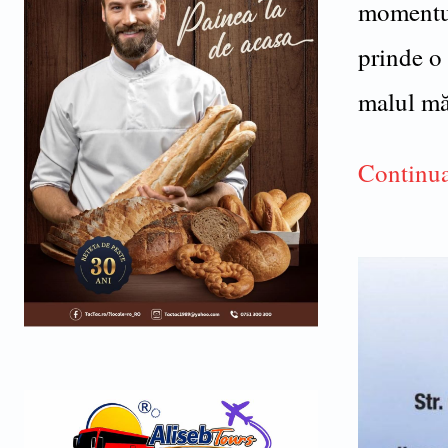
momentul 
prinde o 
malul mă
Continua