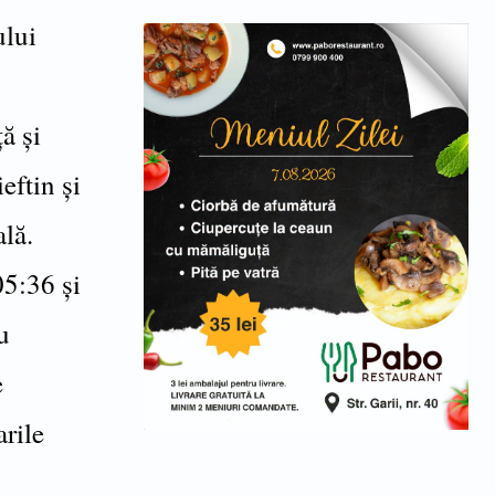
ului
ă și
eftin și
ală.
05:36 și
u
e
arile