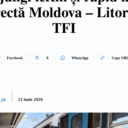
ectă Moldova – Litora
TFI
Facebook
X
WhatsApp
Copy UR
 24
13 iunie 2026