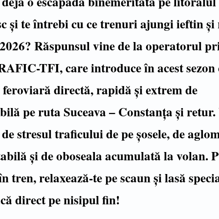
i deja o escapadă binemeritată pe litoralul
și te întrebi cu ce trenuri ajungi ieftin și
2026? Răspunsul vine de la operatorul pr
FIC-TFI, care introduce în acest sezon e
 feroviară directă, rapidă și extrem de
bilă pe ruta Suceava – Constanța și retur.
v de stresul traficului de pe șosele, de aglo
abilă și de oboseala acumulată la volan. P
n tren, relaxează-te pe scaun și lasă special
că direct pe nisipul fin!