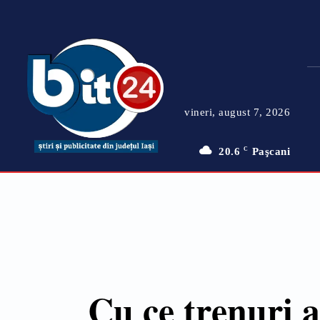
vineri, august 7, 2026
20.6
C
Paşcani
Cu ce trenuri a