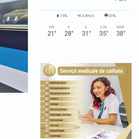
74%
3.8m/s
20%
VIN
S
D
LUN
MAR
21
°
28
°
31
°
35
°
38
°