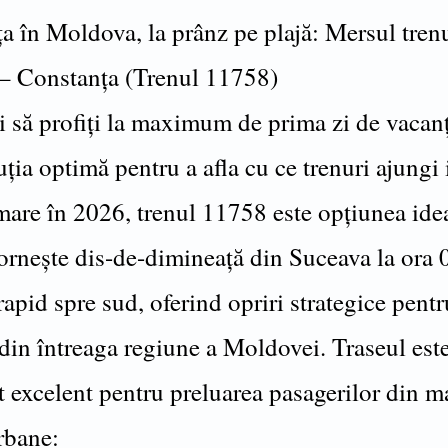
a în Moldova, la prânz pe plajă: Mersul tren
– Constanța (Trenul 11758)
i să profiți la maximum de prima zi de vacanț
uția optimă pentru a afla cu ce trenuri ajungi i
mare în 2026, trenul 11758 este opțiunea ide
ornește dis-de-dimineață din Suceava la ora 
apid spre sud, oferind opriri strategice pentr
 din întreaga regiune a Moldovei. Traseul est
 excelent pentru preluarea pasagerilor din m
rbane: