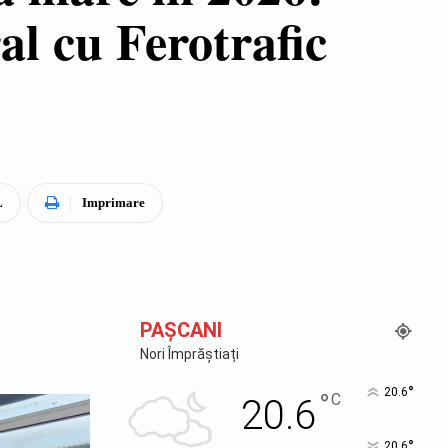
l cu Ferotrafic
L
Imprimare
PAŞCANI
Nori Împrăștiați
°
20.6
°
C
20.6
°
20.6