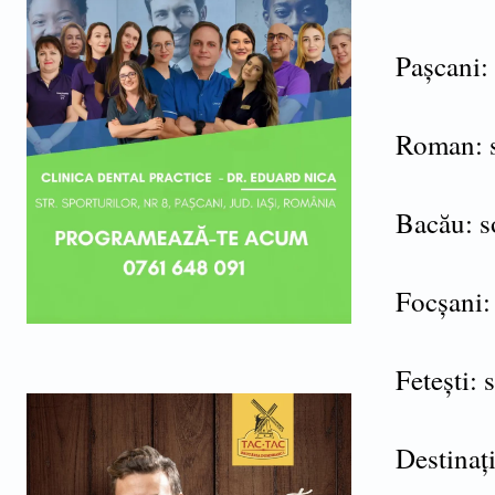
Pașcani: 
Roman: s
Bacău: so
Focșani: 
Fetești: 
Destinați