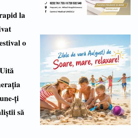
 rapid la
ivat
stival o
 Uită
merația
une-ți
iștii să