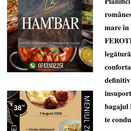
Planific
românesc 
mare în 
FEROTRA
legătură
conforta
definiti
insuport
bagajul î
te condu