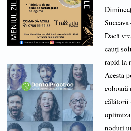
Dimineaț
Suceava 
Dacă vre
cauți sol
rapid la 
Acesta p
coboară r
călătorii
optimizat
noduri u