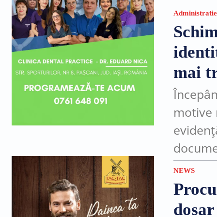
Administratie
Schim
ident
mai tr
Începân
motive 
evidenț
documen
sau în l
NEWS
după...
Procu
dosar