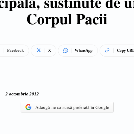
ipala, sustinute de 
Corpul Pacii
Facebook
X
WhatsApp
Copy UR
2 octombrie 2012
Adaugă-ne ca sursă preferată în Google