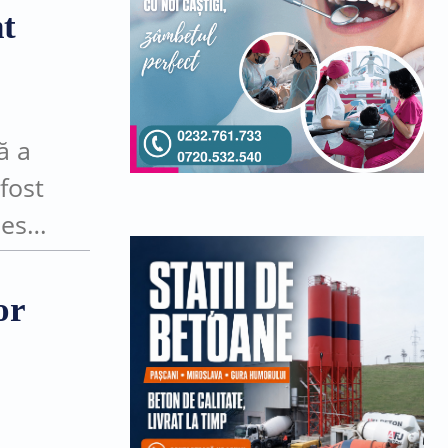
nt
ă a
fost
peste
or