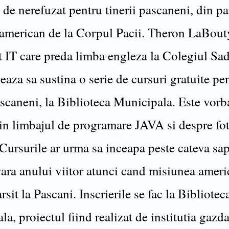
de nerefuzat pentru tinerii pascaneni, din pa
 american de la Corpul Pacii. Theron LaBout
st IT care preda limba engleza la Colegiul S
eaza sa sustina o serie de cursuri gratuite pe
ascaneni, la Biblioteca Municipala. Este vorb
 in limbajul de programare JAVA si despre fo
 Cursurile ar urma sa inceapa peste cateva sa
vara anului viitor atunci cand misiunea ameri
arsit la Pascani. Inscrierile se fac la Bibliotec
a, proiectul fiind realizat de institutia gazda