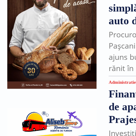
simplă
auto d
Procuro
Pașcani
ajuns b
rănit î
trei luni
Administratie
Finan
de apa
Praje
Investi