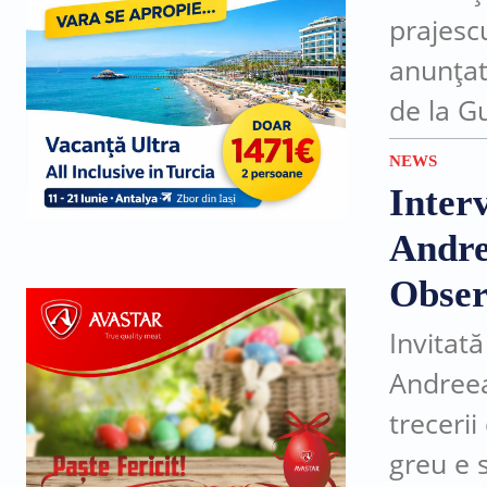
prajesc
anunțat
de la G
pentru 
NEWS
satul...
Inter
Andre
Obser
Invitată
Andreea
trecerii
greu e s