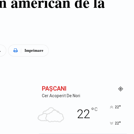
un american de la
L
Imprimare
PAŞCANI
Cer Acoperit De Nori
°
22
°
C
22
°
22