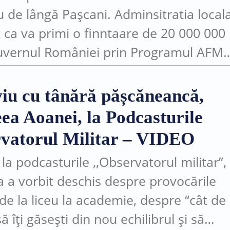
u de lângă Pașcani. Adminsitratia local
 ca va primi o finntaare de 20 000 000 
uvernul României prin Programul AFM
extinderea rețelelor de apa si canalizar
viu cu tânără pășcăneancă,
ea Aoanei, la Podcasturile
vatorul Militar – VIDEO
 la podcasturile ,,Observatorul militar”,
 a vorbit deschis despre provocările
 de la liceu la academie, despre “cât de
ă îți găsești din nou echilibrul și să