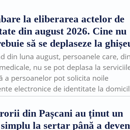
bare la eliberarea actelor de
itate din august 2026. Cine nu
ebuie să se deplaseze la ghișe
d din luna august, persoanele care, di
medicale, nu se pot deplasa la serviciil
ă a persoanelor pot solicita noile
te electronice de identitate la domicil
ocul în care se află. Măsura este posibi
rorii din Pașcani au ținut un
 simplu la sertar până a deven