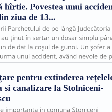
 hîrtie. Povestea unui accide
in ziua de 13...
rii Parchetului de pe lângă Judecătoria
 au ținut în sertar un dosar simplu pân
un de dat la coșul de gunoi. Un șofer a 
n urma unui accident, având nevoie de 
...
țare pentru extinderea rețelel
 si canalizare la Stolniceni-
scu
ție importanta in comuna Stoniceni