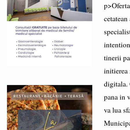
p>Oferta 
cetatean
speciali
intention
tinerii p
initierea
digitala.
pana in 
va lua sf
Municipal