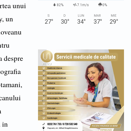
rtea unui
82%
7.1m/s
0%
y, un
S
D
LUN
MAR
MIE
27
°
30
°
34
°
37
°
29
°
adoveanu
ntru
a despre
tografia
ptamani,
canului
a
 in