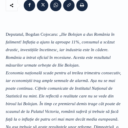
Deputatul, Bogdan Cojocaru: „
Ilie Bolojan a dus România în
faliment! Inflația a ajuns la aproape 11%, consumul a scăzut
drastic, investițiile încetinesc, iar industria este în cădere.
România a intrat oficial în recesiune. Acesta este rezultatul
măsurilor urmate orbește de Ilie Bolojan.
Economia națională scade pentru al treilea trimestru consecutiv,
iar economiștii trag ample semnale de alarmă. Așa nu se mai
poate continua. Cifrele comunicate de Institutul Național de
Statistică nu mint. Ele reflectă o realitate care nu se vede din
biroul lui Bolojan. În timp ce premierul demis trage cât poate de
scaunul de la Palatul Victoria, românii suferă și trebuie să facă
față la o inflație de patru ori mai mare decât media europeană.
Nu așa trebuie să arate rezultatele unor reforme. Dimpotrivă, o